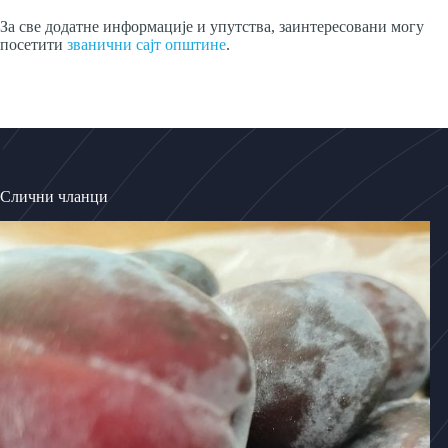
За све додатне информације и упутства, заинтересовани могу
посетити
званични сајт општине
.
Слични чланци