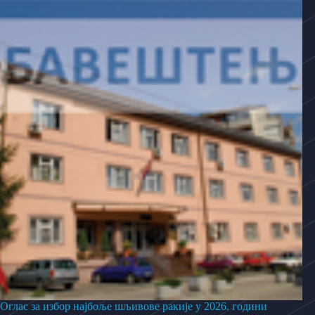
Оглас за избор најбоље шљивове ракије у 2026. години