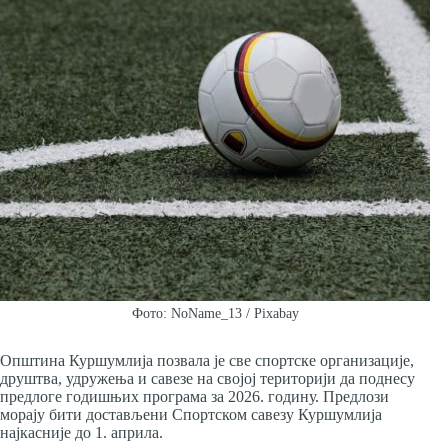
Фото: NoName_13 / Pixabay
Општина Куршумлија позвала је све спортске организације,
друштва, удружења и савезе на својој територији да поднесу
предлоге годишњих програма за 2026. годину. Предлози
морају бити достављени Спортском савезу Куршумлија
најкасније до 1. априла.