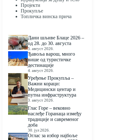
Пројекти
Прокупље
Топличка винска прича
Дани шљиве Блаце 2026 –
од 28. до 30. августа
5. август 2026.
Ђавоља варош, много
више од туристичке
дестинације
4. август 2026.
Уређење Прокупља –
Важни кораци:
Медицински центар и
путна инфраструктура
3. август 2026.
Глас Горе – вековно
наслеђе Горанаца између
традиције и савременог
доба
30. јул 2026.
Оглас за избор најбоље