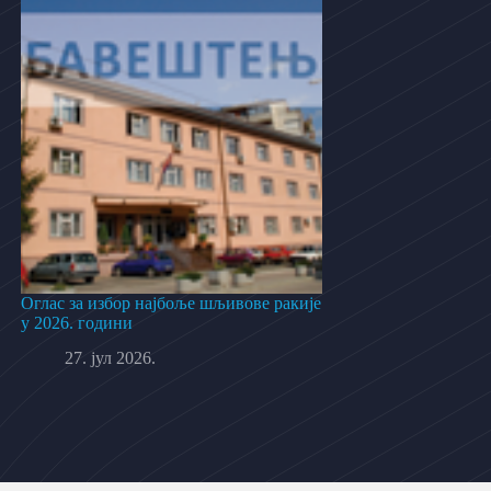
Оглас за избор најбоље шљивове ракије
у 2026. години
27. јул 2026.