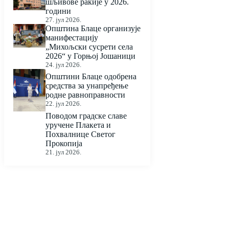
шљивове ракије у 2026.
години
27. јул 2026.
Општина Блаце организује
манифестацију
„Михољски сусрети села
2026“ у Горњој Јошаници
24. јул 2026.
Општини Блаце одобрена
средства за унапређење
родне равноправности
22. јул 2026.
Поводом градске славе
уручене Плакета и
Похвалнице Светог
Прокопија
21. јул 2026.