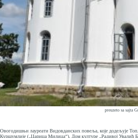
preuzeto sa sajta 
Овогодишњи лауреати Видовданских повеља, које додељује Топ
Куршумлије („Царица Милица“), Дом културе „Радивој Увалић Б