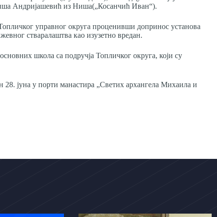
иша Андријашевић из Ниша(„Косанчић Иван“).
 Топличког управног округа проценивши допринос установа
ижевног стваралаштва као изузетно вредан.
сновних школа са подручја Топличког округа, који су
 28. јуна у порти манастира „Светих архангела Михаила и