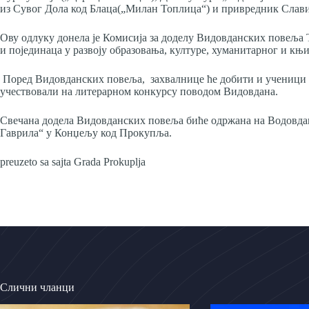
из Сувог Дола код Блаца(„Милан Топлица“) и привредник Слав
Ову одлуку донела је Комисија за доделу Видовданских повеља
и појединаца у развоју образовања, културе, хуманитарног и књ
Поред Видовданских повеља, захвалнице ће добити и ученици о
учествовали на литерарном конкурсу поводом Видовдана.
Свечана додела Видовданских повеља биће одржана на Водовдан
Гаврила“ у Конџељу код Прокупља.
preuzeto sa sajta Grada Prokuplja
Слични чланци