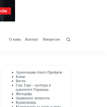
О нама
Контакт
Импресум
Археолошко благо Пребрезе
Блаце
Вести
Глас Горе – култура и
идентитет Горанаца
Житорађа
Знамените личности
Куршумлија
Куршумлија за душу и тело