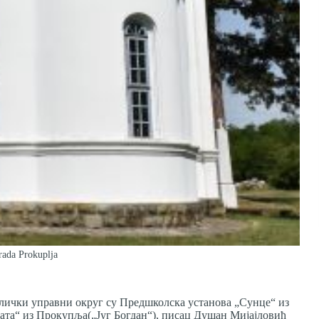
Grada Prokuplja
лички управни округ су Предшколска установа „Сунце“ из
ата“ из Прокупља(„Југ Богдан“), писац Душан Мијајловић