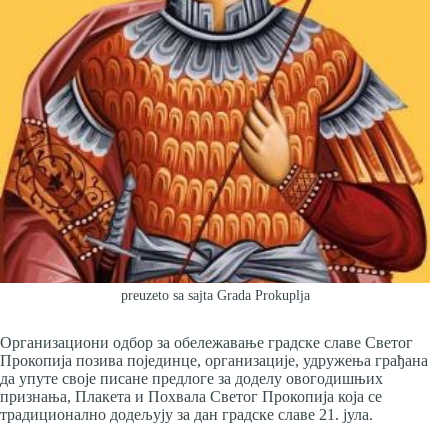
preuzeto sa sajta Grada Prokuplja
Организациони одбор за обележавање градске славе Светог
Прокопија позива појединце, организације, удружења грађана
да упуте своје писане предлоге за доделу овогодишњих
признања, Плакета и Похвала Светог Прокопија која се
традиционално додељују за дан градске славе 21. јула.