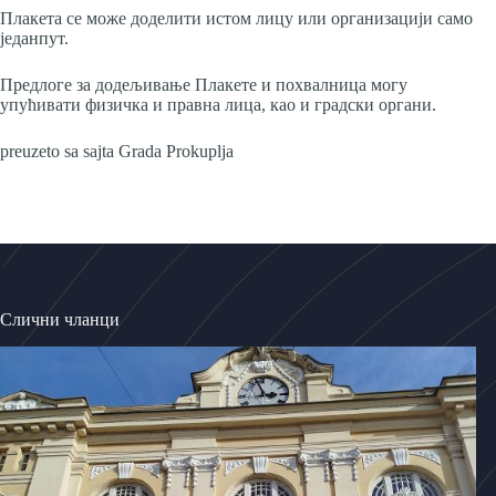
Плакета се може доделити истом лицу или организацији само
једанпут.
Предлоге за додељивање Плакете и похвалница могу
упућивати физичка и правна лица, као и градски органи.
preuzeto sa sajta Grada Prokuplja
Слични чланци