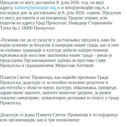
Предлози се могу доставити 8. јуна 2026. год. на мејл
адресу,
kabinet@prokuplje.org.rs
и info@prokuplje.org.rs, а
последњи дан за достављање је 8. јула 2026. године. Предлози
се могу доставити и на писарницу Градске управе, или
поштом на адресу Град Прокупље, Никодија Стојановића
Татка бр.2 18400 Прокупље.
-Позивам све да се укључе у достављању предлога, како би
најзаслужнији за бољитак и напредак нашег града, као и они
за очување традиције и културе добили најпрестижније
признања које носе име заштиника нашег града – рекао је
председник Организационог одбора за прославу славе
Прокупља и градоначелник Мирослав Антовић.
Плакета Светог Прокопија, као највеће признање Града
Прокупља, додељује се за посебно исказане резултате и
достигнућа у области науке, културе, образовања, привреде,
здравствене заштите, заштите животне средине, за развој
локалне самоуправе, хуманитарно деловање и спорту у граду
Прокупљу.
Додељује се једна Плакета Светог Прокопија и то појединцу
или организацији, као и три похвалнице.