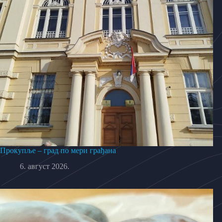
Прокупље – град по мери грађана
6. август 2026.