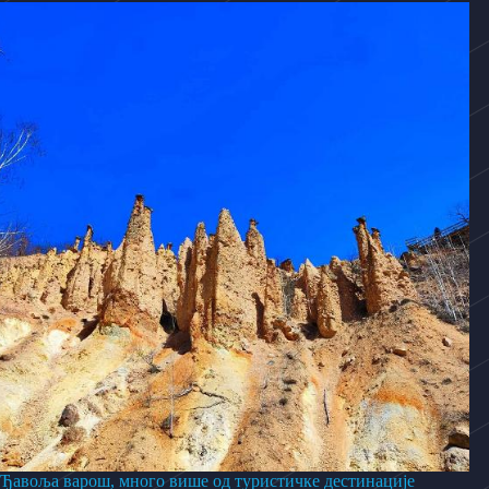
Ђавоља варош, много више од туристичке дестинације