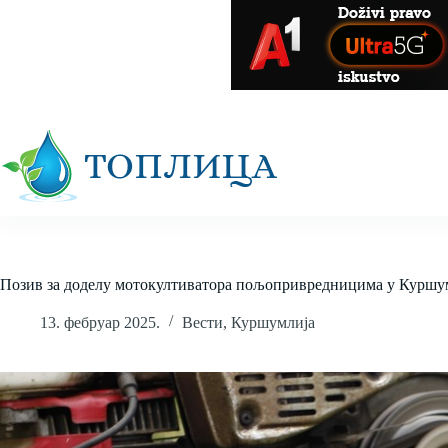
Skip
to
content
Позив за доделу мотокултиватора пољопривредницима у Куршу
13. фебруар 2025.
Вести
,
Куршумлија