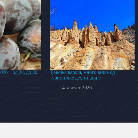
26 – од 28. до 30.
Ђавоља варош, много више од
туристичке дестинације
4. август 2026.