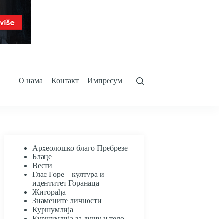
О нама
Контакт
Импресум
Археолошко благо Пребрезе
Блаце
Вести
Глас Горе – култура и
идентитет Горанаца
Житорађа
Знамените личности
Куршумлија
Куршумлија за душу и тело