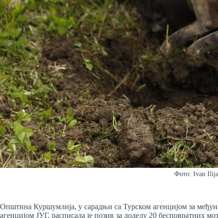
Фото: Ivan Ilij
Општина Куршумлија, у сарадњи са Турском агенцијом за међун
агенцијом ЈУГ, расписала је позив за доделу 20 бесповратних мо