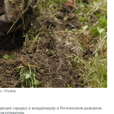
as / Pixabay
ародну сарадњу и координацију и Регионалном развојном
токултиватора.