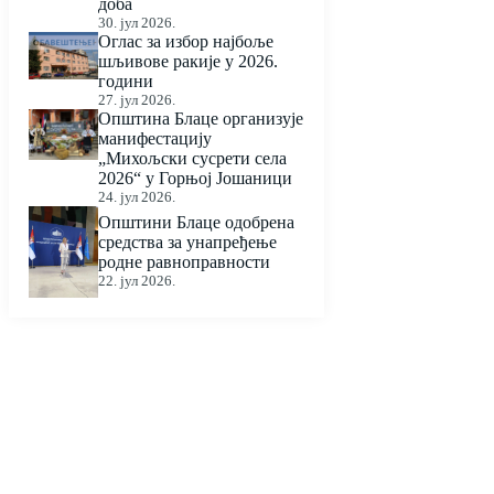
доба
30. јул 2026.
Оглас за избор најбоље
шљивове ракије у 2026.
години
27. јул 2026.
Општина Блаце организује
манифестацију
„Михољски сусрети села
2026“ у Горњој Јошаници
24. јул 2026.
Општини Блаце одобрена
средства за унапређење
родне равноправности
22. јул 2026.