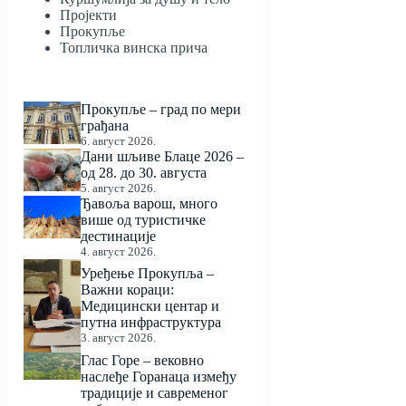
Пројекти
Прокупље
Топличка винска прича
Прокупље – град по мери
грађана
6. август 2026.
Дани шљиве Блаце 2026 –
од 28. до 30. августа
5. август 2026.
Ђавоља варош, много
више од туристичке
дестинације
4. август 2026.
Уређење Прокупља –
Важни кораци:
Медицински центар и
путна инфраструктура
3. август 2026.
Глас Горе – вековно
наслеђе Горанаца између
традиције и савременог