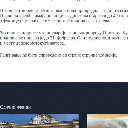
Позив је отворен за регистрована пољопривредна газдинства са
Право на учешће имају носиоци газдинстава старости до 40 годи
заједнице најмање шест месеци пре подношења захтева.
Захтеви се подносе у канцеларији за пољопривреду Општине Курш
подношење пријава је до 21. фебруара. Сви подносиоци захтева
и месту доделе мотокултиватора.
Рангирање ће бити спроведено од стране стручне комисије.
Слични чланци