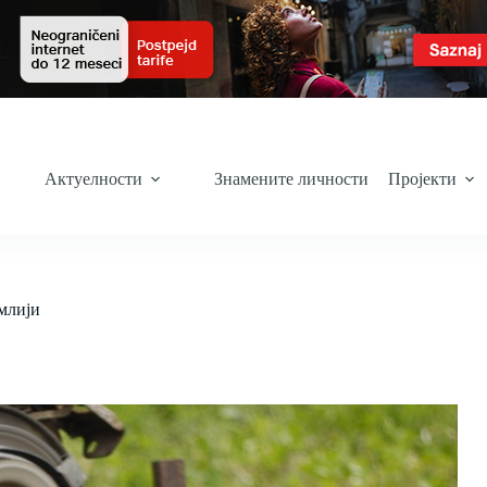
Актуелности
Знамените личности
Пројекти
млији