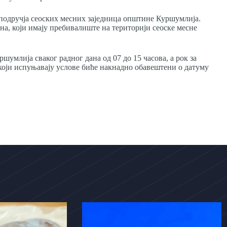
 подручја сеоских месних заједница општине Куршумлија.
на, који имају пребивалиште на територији сеоске месне
умлија сваког радног дана од 07 до 15 часова, а рок за
 који испуњавају услове биће накнадно обавештени о датуму