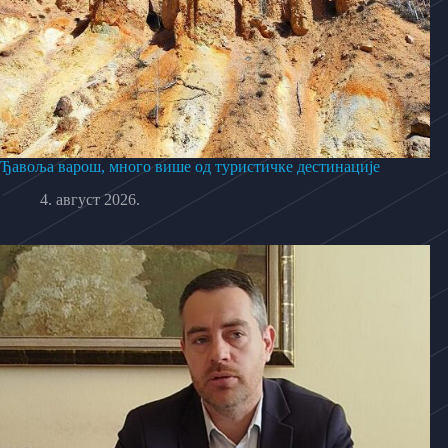
Ђавоља варош, много више од туристичке дестинације
4. август 2026.