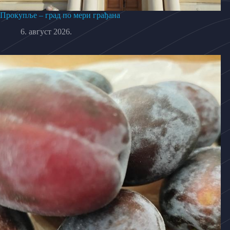
Прокупље – град по мери грађана
6. август 2026.