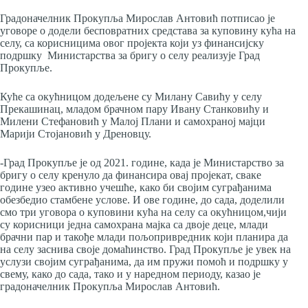
Градоначелник Прокупља Мирослав Антовић потписао је
уговоре о додели бесповратних средстава за куповину кућа на
селу, са корисницима овог пројекта који уз финансијску
подршку Министарства за бригу о селу реализује Град
Прокупље.
Куће са окућницом додељене су Милану Савићу у селу
Прекашинац, младом брачном пару Ивану Станковићу и
Милени Стефановић у Малој Плани и самохраној мајци
Марији Стојановић у Дреновцу.
-Град Прокупље је од 2021. године, када је Министарство за
бригу о селу кренуло да финансира овај пројекат, сваке
године узео активно учешће, како би својим суграђанима
обезбедио стамбене услове. И ове године, до сада, доделили
смо три уговора о куповини кућа на селу са окућницом,чији
су корисници једна самохрана мајка са двоје деце, млади
брачни пар и такође млади пољопривредник који планира да
на селу заснива своје домаћинство. Град Прокупље је увек на
услузи својим суграђанима, да им пружи помоћ и подршку у
свему, како до сада, тако и у наредном периоду, казао је
градоначелник Прокупља Мирослав Антовић.