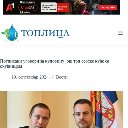
Skip
to
content
Потписани уговори за куповину још три сеоске куће са
окућницом
19. септембар 2024.
Вести