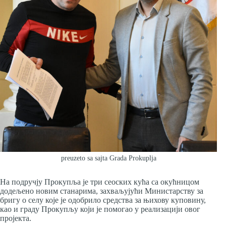
preuzeto sa sajta Grada Prokuplja
На подручју Прокупља је три сеоских кућа са окућницом
додељено новим станарима, захваљујући Министарству за
бригу о селу које је одобрило средства за њихову куповину,
као и граду Прокупљу који је помогао у реализацији овог
пројекта.