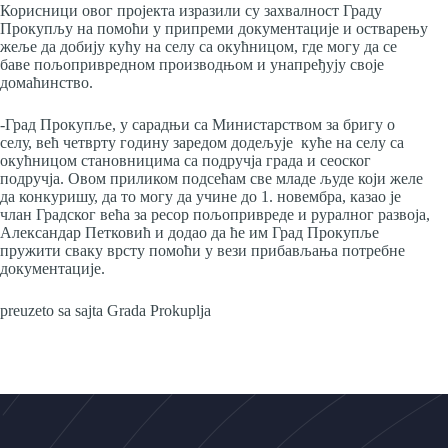
Корисници овог пројекта изразили су захвалност Граду
Прокупљу на помоћи у припреми документације и остварењу
жеље да добију кућу на селу са окућницом, где могу да се
баве пољопривредном производњом и унапређују своје
домаћинство.
-Град Прокупље, у сарадњи са Министарством за бригу о
селу, већ четврту годину заредом додељује куће на селу са
окућницом становницима са подручја града и сеоског
подручја. Овом приликом подсећам све младе људе који желе
да конкуришу, да то могу да учине до 1. новембра, казао је
члан Градског већа за ресор пољопривреде и руралног развоја,
Александар Петковић и додао да ће им Град Прокупље
пружити сваку врсту помоћи у вези прибављања потребне
документације.
preuzeto sa sajta Grada Prokuplja