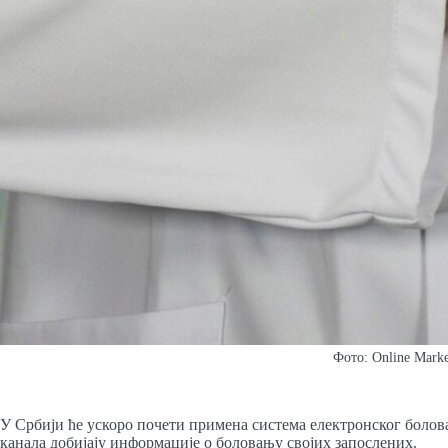
Фото: Online Marke
У Србији ће ускоро почети примена система електронског болов
канала добијају информације о боловању својих запослених.