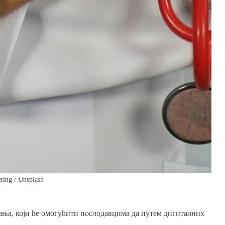
ting / Unsplash
ања, који ће омогућити послодавцима да путем дигиталних