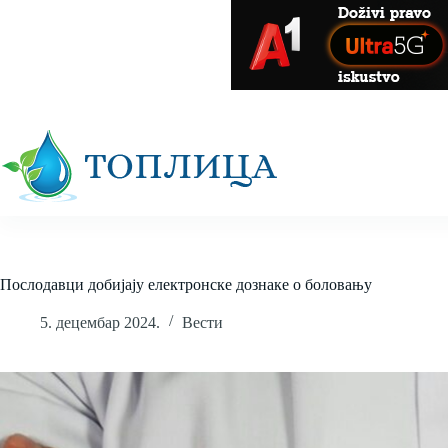
Skip
to
content
Послодавци добијају електронске дознаке о боловању
5. децембар 2024.
Вести