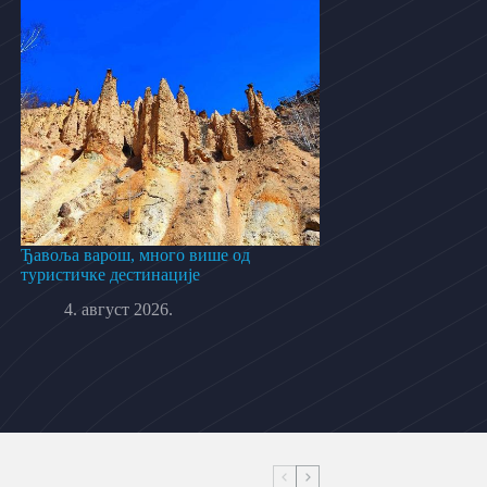
Ђавоља варош, много више од
туристичке дестинације
4. август 2026.