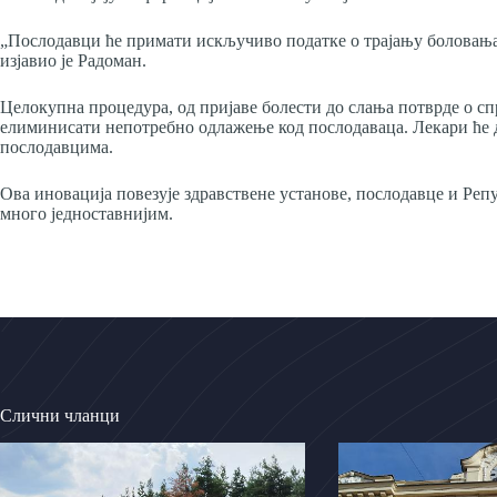
„Послодавци ће примати искључиво податке о трајању боловања, 
изјавио је Радоман.
Целокупна процедура, од пријаве болести до слања потврде о спр
елиминисати непотребно одлажење код послодаваца. Лекари ће д
послодавцима.
Ова иновација повезује здравствене установе, послодавце и Ре
много једноставнијим.
Слични чланци