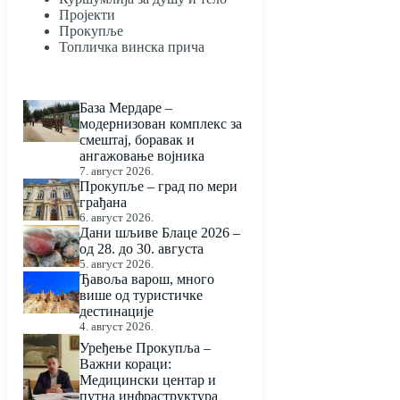
Пројекти
Прокупље
Топличка винска прича
База Мердаре –
модернизован комплекс за
смештај, боравак и
ангажовање војника
7. август 2026.
Прокупље – град по мери
грађана
6. август 2026.
Дани шљиве Блаце 2026 –
од 28. до 30. августа
5. август 2026.
Ђавоља варош, много
више од туристичке
дестинације
4. август 2026.
Уређење Прокупља –
Важни кораци:
Медицински центар и
путна инфраструктура