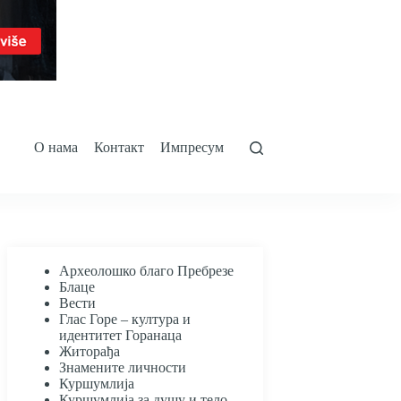
О нама
Контакт
Импресум
Археолошко благо Пребрезе
Блаце
Вести
Глас Горе – култура и
идентитет Горанаца
Житорађа
Знамените личности
Куршумлија
Куршумлија за душу и тело