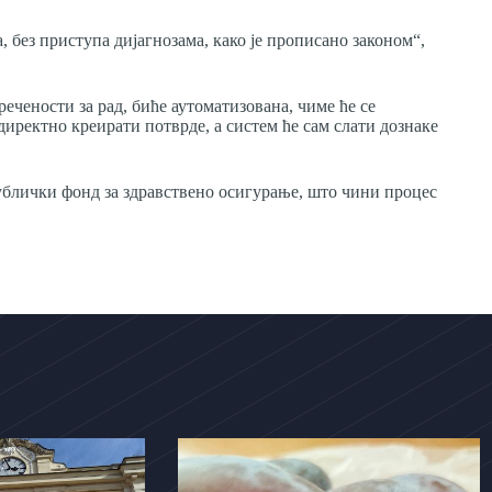
без приступа дијагнозама, како је прописано законом“,
ечености за рад, биће аутоматизована, чиме ће се
иректно креирати потврде, а систем ће сам слати дознаке
публички фонд за здравствено осигурање, што чини процес