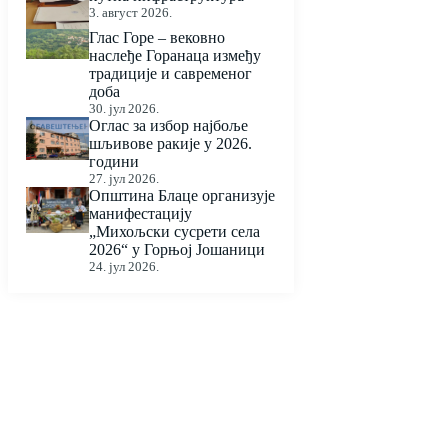
3. август 2026.
Глас Горе – вековно
наслеђе Горанаца између
традиције и савременог
доба
30. јул 2026.
Оглас за избор најбоље
шљивове ракије у 2026.
години
27. јул 2026.
Општина Блаце организује
манифестацију
„Михољски сусрети села
2026“ у Горњој Јошаници
24. јул 2026.