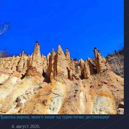
Ђавоља варош, много више од туристичке дестинације
4. август 2026.