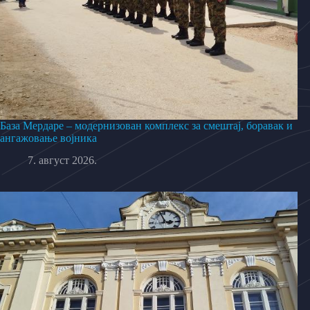
База Мердаре – модернизован комплекс за смештај, боравак и
ангажовање војника
7. август 2026.