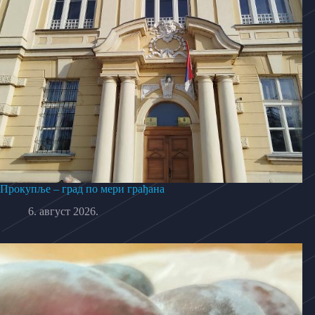
Прокупље – град по мери грађана
6. август 2026.