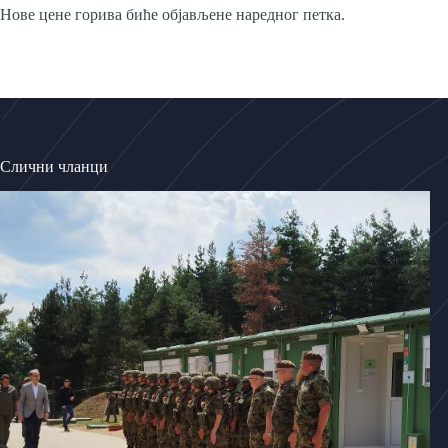
Нове цене горива биће објављене наредног петка.
Слични чланци