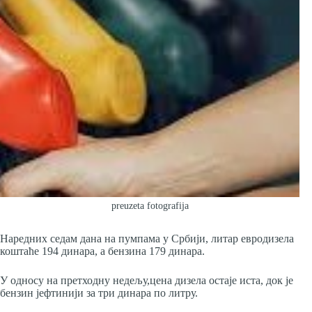
preuzeta fotografija
Наредних седам дана на пумпама у Србији, литар евродизела
коштаће 194 динара, а бензина 179 динара.
У односу на претходну недељу,цена дизела остаје иста, док је
бензин јефтинији за три динара по литру.