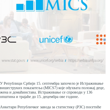
У Републици Србији 15. септембра започело је Истраживање
вишеструких показатеља (MICS7) које обухвата положај деце,
жена и домаћинстава. Истраживање се спроводи у 136
општина и трајаће до 15. децембра ове године.
Анкетари Републичког завода за статистику (РЗС) посетиће