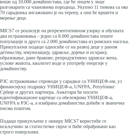
више од 10.000 домаћинстава, где ће лицем у лице
разговарати са члановима породица. Укупно 11 тимова са око
70 сарадника ангажовано је на терену, а они ће вршити и
мерење деце.
MICS7 се реализује на репрезентативном узорку и обухвата
два истраживања – једно са 8.000 домаћинстава опште
популације и друго са 2.000 домаћинстава из ромских насеља.
Прикупљени подаци односиће се на развој деце у раном
детињству, имунизацију, здравље, дојење и исхрану,
образовање, ране бракове, репродуктивно здравље жена,
услове живота, квалитет воде и употребу енергије у
домаћинству.
РЗС истраживање спроводи у сарадњи са УНИЦЕФ-ом, уз
финансијску подршку УНИЦЕФ-а, UNFPA, Републике
Србије и других партнера. Анкетари ће носити
идентификационе картице са обележјима УНИЦЕФ-а,
UNFPA и РЗС-а, а изабрана домаћинства добиће и званична
писма поштом.
Подаци прикупљени у оквиру MICS7 користиће се
искључиво за статистичке сврхе и биће обрађивани као
строго поверљиви.