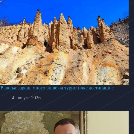
Ђавоља варош, много више од туристичке дестинације
4. август 2026.