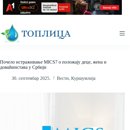
Skip
to
content
Почело истраживање MICS7 о положају деце, жена и
домаћинстава у Србији
30. септембар 2025.
Вести
,
Куршумлија