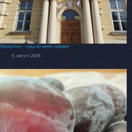
Прокупље – град по мери грађана
6. август 2026.