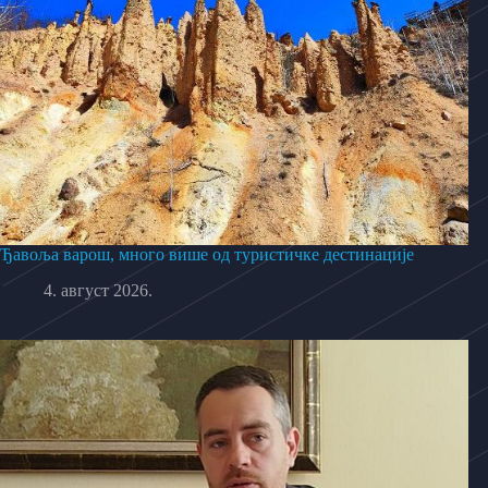
Ђавоља варош, много више од туристичке дестинације
4. август 2026.