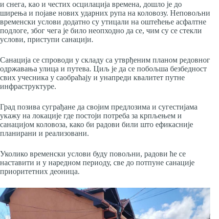
и снега, као и честих осцилација времена, дошло је до
ширења и појаве нових ударних рупа на коловозу. Неповољни
временски услови додатно су утицали на оштећење асфалтне
подлоге, због чега је било неопходно да се, чим су се стекли
услови, приступи санацији.
Санација се спроводи у складу са утврђеним планом редовног
одржавања улица и путева. Циљ је да се побољша безбедност
свих учесника у саобраћају и унапреди квалитет путне
инфраструктуре.
Град позива суграђане да својим предлозима и сугестијама
укажу на локације где постоји потреба за крпљењем и
санацијом коловоза, како би радови били што ефикасније
планирани и реализовани.
Уколико временски услови буду повољни, радови ће се
наставити и у наредном периоду, све до потпуне санације
приоритетних деоница.