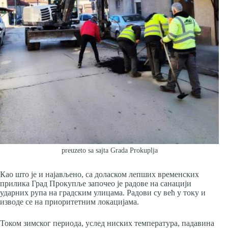
preuzeto sa sajta Grada Prokuplja
Као што је и најављено, са доласком лепших временских
прилика Град Прокупље започео је радове на санацији
ударних рупа на градским улицама. Радови су већ у току и
изводе се на приоритетним локацијама.
Током зимског периода, услед ниских температура, падавина