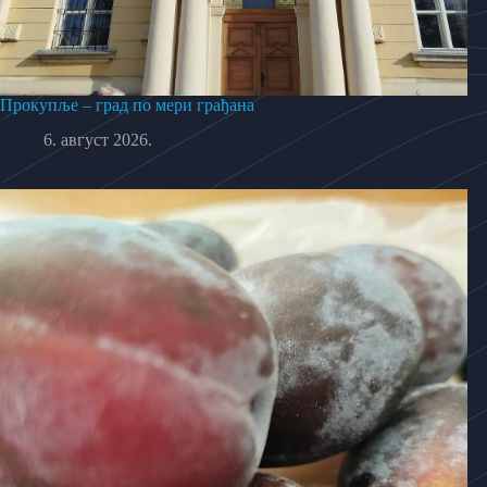
Прокупље – град по мери грађана
6. август 2026.