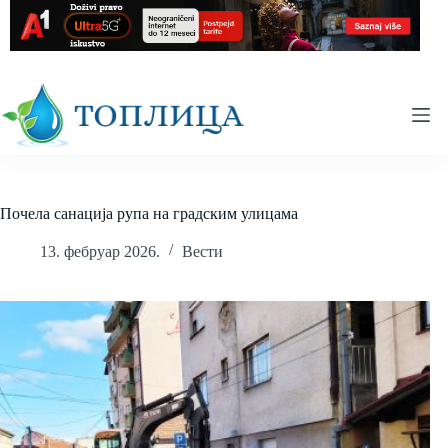
Skip
to
content
Почела санација рупа на градским улицама
13. фебруар 2026.
Вести