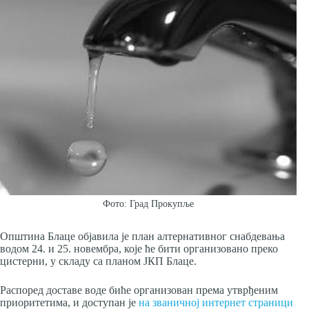
Фото: Град Прокупље
Општина Блаце објавила је план алтернативног снабдевања
водом 24. и 25. новембра, које ће бити организовано преко
цистерни, у складу са планом ЈКП Блаце.
Распоред доставе воде биће организован према утврђеним
приоритетима, и доступан је
на званичној интернет страници