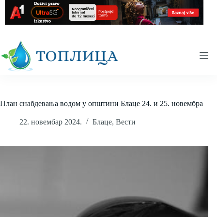
Skip
to
content
План снабдевања водом у општини Блаце 24. и 25. новембра
22. новембар 2024.
Блаце
,
Вести