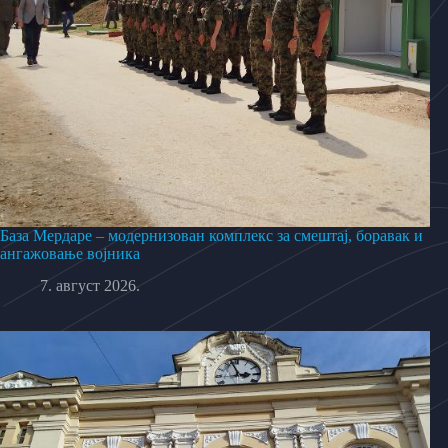
База Мердаре – модернизован комплекс за смештај, боравак и
ангажовање војника
7. август 2026.