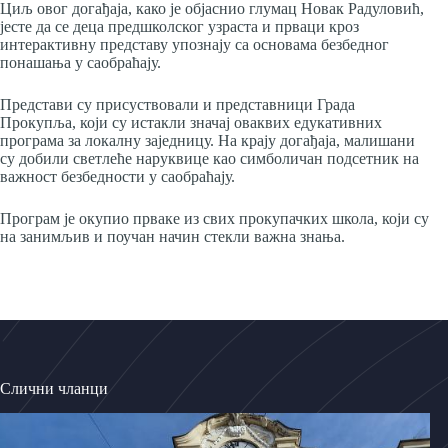
Циљ овог догађаја, како је објаснио глумац Новак Радуловић,
јесте да се деца предшколског узраста и прваци кроз
интерактивну представу упознају са основама безбедног
понашања у саобраћају.
Представи су присуствовали и представници Града
Прокупља, који су истакли значај оваквих едукативних
програма за локалну заједницу. На крају догађаја, малишани
су добили светлеће наруквице као симболичан подсетник на
важност безбедности у саобраћају.
Програм је окупио прваке из свих прокупачких школа, који су
на занимљив и поучан начин стекли важна знања.
Слични чланци