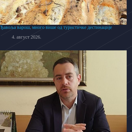
Ђавоља варош, много више од туристичке дестинације
4. август 2026.