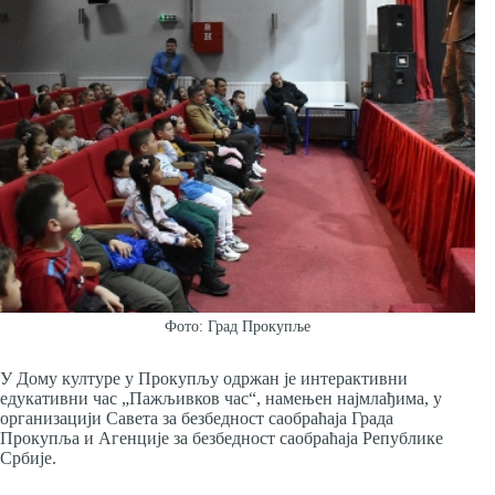
Фото: Град Прокупље
У Дому културе у Прокупљу одржан је интерактивни
едукативни час „Пажљивков час“, намењен најмлађима, у
организацији Савета за безбедност саобраћаја Града
Прокупља и Агенције за безбедност саобраћаја Републике
Србије.