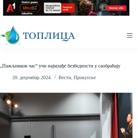
Skip
to
content
„Пажљивков час“ учи најмлађе безбедности у саобраћају
20. децембар 2024.
Вести
,
Прокупље