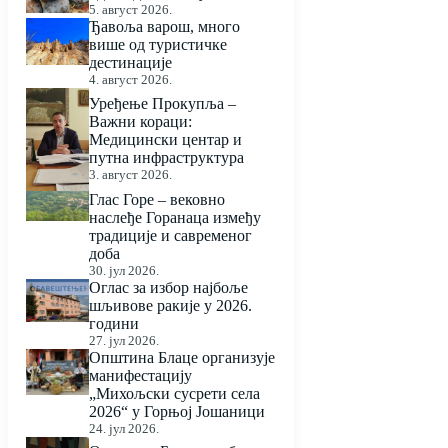
5. август 2026.
Ђавоља варош, много
више од туристичке
дестинације
4. август 2026.
Уређење Прокупља –
Важни кораци:
Медицински центар и
путна инфраструктура
3. август 2026.
Глас Горе – вековно
наслеђе Горанаца између
традиције и савременог
доба
30. јул 2026.
Оглас за избор најбоље
шљивове ракије у 2026.
години
27. јул 2026.
Општина Блаце организује
манифестацију
„Михољски сусрети села
2026“ у Горњој Јошаници
24. јул 2026.