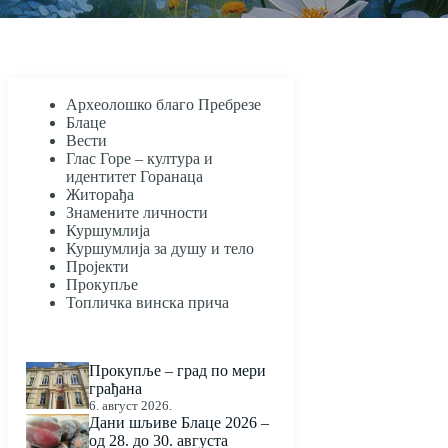
Археолошко благо Пребрезе
Блаце
Вести
Глас Горе – култура и
идентитет Горанаца
Житорађа
Знамените личности
Куршумлија
Куршумлија за душу и тело
Пројекти
Прокупље
Топличка винска прича
Прокупље – град по мери
грађана
6. август 2026.
Дани шљиве Блаце 2026 –
од 28. до 30. августа