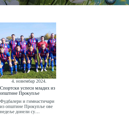
4. новембар 2024.
Спортски успеси младих из
општине Прокупље
Фудбалери и гимнастичари
из општине Прокупље ове
недеље донели су…