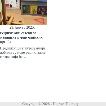
29. јануар 2025.
Рециклажни сетови за
малишане куршумлијских
вртића
Предшколци у Куршумлији
добили су нове рециклажне
сетове који ће…
Copyright © 2026 - Портал Топлица