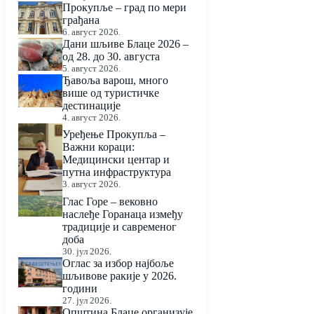
Прокупље – град по мери
грађана
6. август 2026.
Дани шљиве Блаце 2026 –
од 28. до 30. августа
5. август 2026.
Ђавоља варош, много
више од туристичке
дестинације
4. август 2026.
Уређење Прокупља –
Важни кораци:
Медицински центар и
путна инфраструктура
3. август 2026.
Глас Горе – вековно
наслеђе Горанаца између
традиције и савременог
доба
30. јул 2026.
Оглас за избор најбоље
шљивове ракије у 2026.
години
27. јул 2026.
Општина Блаце организује