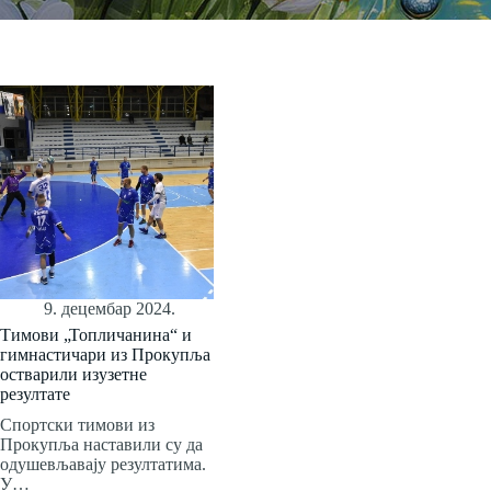
9. децембар 2024.
Тимови „Топличанина“ и
гимнастичари из Прокупља
остварили изузетне
резултате
Спортски тимови из
Прокупља наставили су да
одушевљавају резултатима.
У…