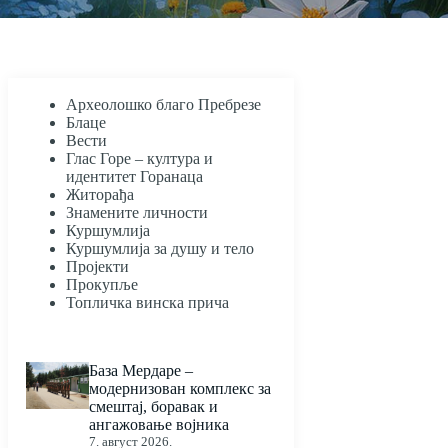
Археолошко благо Пребрезе
Блаце
Вести
Глас Горе – култура и
идентитет Горанаца
Житорађа
Знамените личности
Куршумлија
Куршумлија за душу и тело
Пројекти
Прокупље
Топличка винска прича
База Мердаре –
модернизован комплекс за
смештај, боравак и
ангажовање војника
7. август 2026.