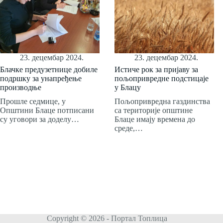
23. децембар 2024.
23. децембар 2024.
Блачке предузетнице добиле
Истиче рок за пријаву за
подршку за унапређење
пољопривредне подстицаје
производње
у Блацу
Прошле седмице, у
Пољопривредна газдинства
Општини Блаце потписани
са територије општине
су уговори за доделу…
Блаце имају времена до
среде,…
Copyright © 2026 - Портал Топлица