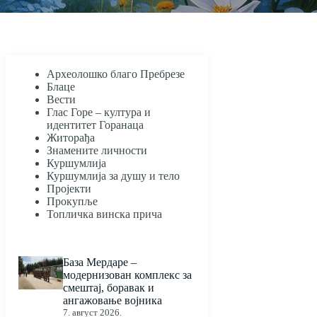
Археолошко благо Пребрезе
Блаце
Вести
Глас Горе – култура и
идентитет Горанаца
Житорађа
Знамените личности
Куршумлија
Куршумлија за душу и тело
Пројекти
Прокупље
Топличка винска прича
База Мердаре –
модернизован комплекс за
смештај, боравак и
ангажовање војника
7. август 2026.