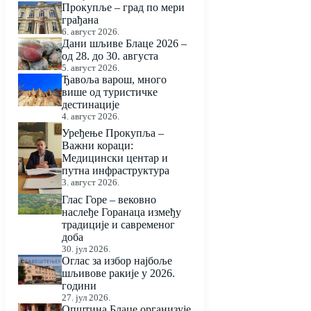
Прокупље – град по мери
грађана
6. август 2026.
Дани шљиве Блаце 2026 –
од 28. до 30. августа
5. август 2026.
Ђавоља варош, много
више од туристичке
дестинације
4. август 2026.
Уређење Прокупља –
Важни кораци:
Медицински центар и
путна инфраструктура
3. август 2026.
Глас Горе – вековно
наслеђе Горанаца између
традиције и савременог
доба
30. јул 2026.
Оглас за избор најбоље
шљивове ракије у 2026.
години
27. јул 2026.
Општина Блаце организује