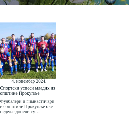
4. новембар 2024.
Спортски успеси младих из
општине Прокупље
Фудбалери и гимнастичари
из општине Прокупље ове
недеље донели су…