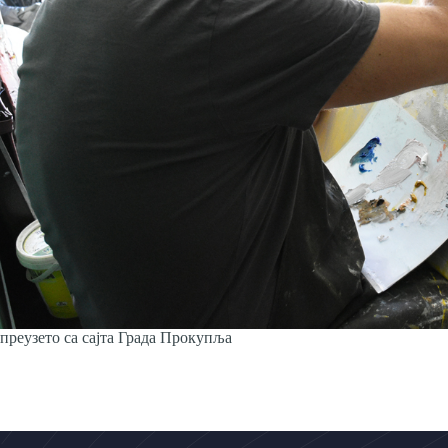
преузето са сајта Града Прокупља