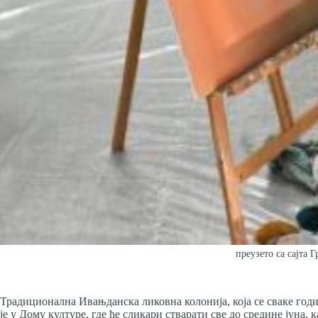
преузето са сајта 
Традиционална Ивањданска ликовна колонија, која се сваке год
је у Дому културе, где ће сликари стварати све до средине јуна,