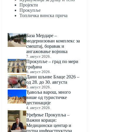
Пројекти
Прокупље
Топличка винска прича
База Мердаре –
модернизован комплекс за
смештај, боравак и
ангажовање војника
7. август 2026.
Прокупље – град по мери
грађана
6. август 2026.
Дани шљиве Блаце 2026 –
од 28. до 30. августа
5. август 2026.
Ђавоља варош, много
више од туристичке
дестинације
4. август 2026.
Уређење Прокупља –
Важни кораци:
Медицински центар и
путна инфраструктура