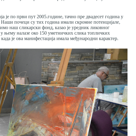
а је по први пут 2005.године, тачно пре двадесет година у
. Наши почеци су тих година имали скромне потенцијале,
тимо наш сликарски фонд, казао је уредник ликовног
 у њему налазе око 150 уметничких слика топличких
, када је ова манифестација имала међународни карактер.