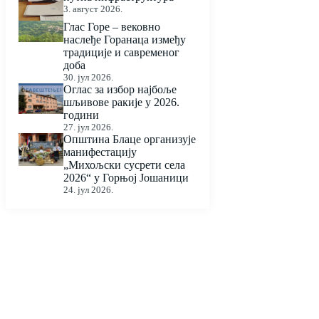
3. август 2026.
Глас Горе – вековно
наслеђе Горанаца између
традиције и савременог
доба
30. јул 2026.
Оглас за избор најбоље
шљивове ракије у 2026.
години
27. јул 2026.
Општина Блаце организује
манифестацију
„Михољски сусрети села
2026“ у Горњој Јошаници
24. јул 2026.