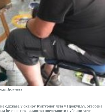
Града Прокупља
ине одржава у оквиру Културног лета у Прокупљу, отворена
 када ће своје стваралаштво представити публици уочи