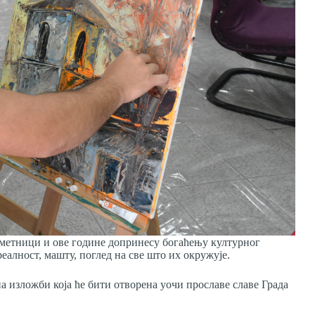
метници и ове године допринесу богаћењу културног
реалност, машту, поглед на све што их окружује.
 изложби која ће бити отворена уочи прославе славе Града