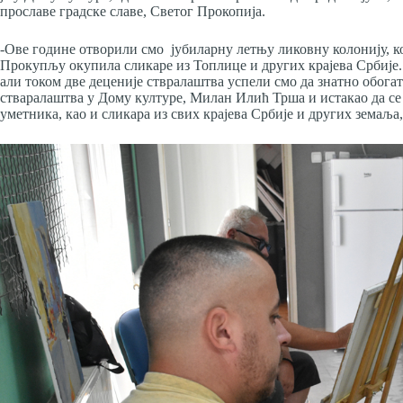
прославе градске славе, Светог Прокопија.
-Ове године отворили смо јубиларну летњу ликовну колонију, кој
Прокупљу окупила сликаре из Топлице и других крајева Србије
али током две деценије ствралаштва успели смо да знатно обога
стваралаштва у Дому културе, Милан Илић Трша и истакао да се
уметника, као и сликара из свих крајева Србије и других земаља