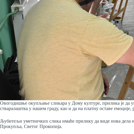
Овогодишње окупљање сликара у Дому културе, прилика је да у
стваралаштва у нашем граду, као и да на платну оставе емоције, 
Љубитељи уметничких слика имаће прилику да виде нова дела на
Прокупља, Светог Прокопија.