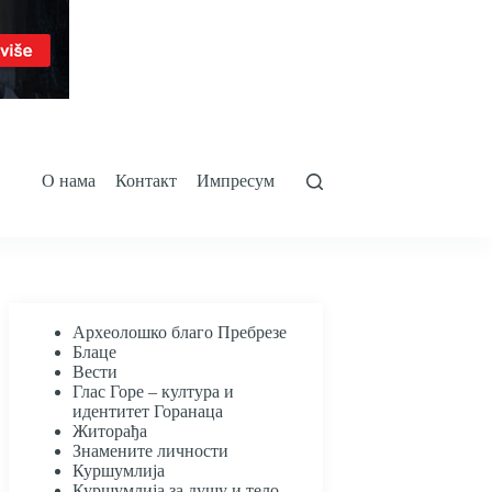
О нама
Контакт
Импресум
Археолошко благо Пребрезе
Блаце
Вести
Глас Горе – култура и
идентитет Горанаца
Житорађа
Знамените личности
Куршумлија
Куршумлија за душу и тело