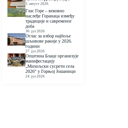
3. август 2026.
Глас Горе – вековно
наслеђе Горанаца између
традиције и савременог
доба
30. јул 2026.
Оглас за избор најбоље
шљивове ракије у 2026.
години
27. јул 2026.
Општина Блаце организује
манифестацију
„Михољски сусрети села
2026“ у Горњој Јошаници
24. јул 2026.