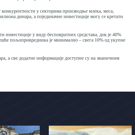
њу конкурентности у секторима производње млека, меса,
илиона динара, а појединачне инвестиције могу се кретати
 инвестиције у виду бесповратних средстава, док је 40%
ешће пољопривредника је минимално – свега 10% од укупне
ра, а све додатне информације доступне су на званичним