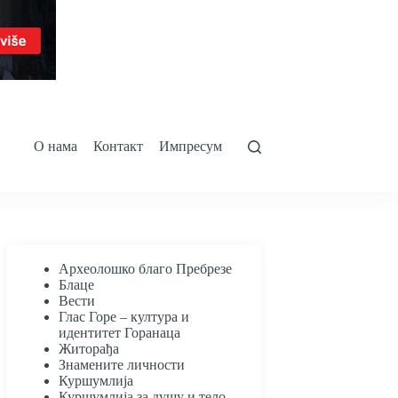
О нама
Контакт
Импресум
Археолошко благо Пребрезе
Блаце
Вести
Глас Горе – култура и
идентитет Горанаца
Житорађа
Знамените личности
Куршумлија
Куршумлија за душу и тело