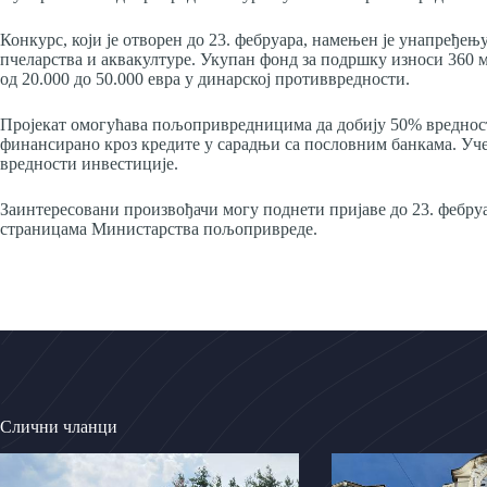
Конкурс, који је отворен до 23. фебруара, намењен је унапређе
пчеларства и аквакултуре. Укупан фонд за подршку износи 360 м
од 20.000 до 50.000 евра у динарској противвредности.
Пројекат омогућава пољопривредницима да добију 50% вредности
финансирано кроз кредите у сарадњи са пословним банкама. Уч
вредности инвестиције.
Заинтересовани произвођачи могу поднети пријаве до 23. фебруа
страницама Министарства пољопривреде.
Слични чланци