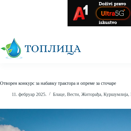
Skip
to
content
Отворен конкурс за набавку трактора и опреме за сточаре
11. фебруар 2025.
Блаце
,
Вести
,
Житорађа
,
Куршумлија
,