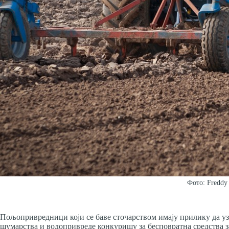
Фото: Freddy 
Пољопривредници који се баве сточарством имају прилику да у
шумарства и водопривреде конкуришу за бесповратна средства з