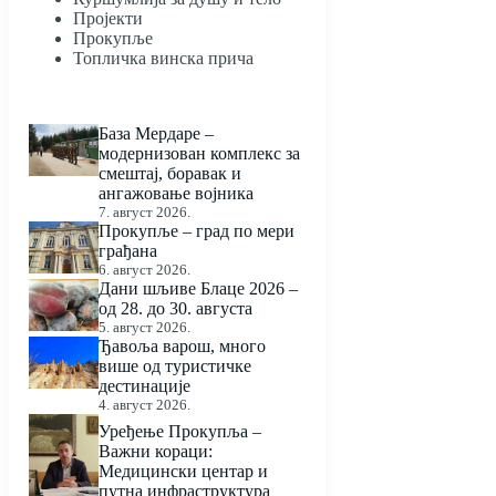
Пројекти
Прокупље
Топличка винска прича
База Мердаре –
модернизован комплекс за
смештај, боравак и
ангажовање војника
7. август 2026.
Прокупље – град по мери
грађана
6. август 2026.
Дани шљиве Блаце 2026 –
од 28. до 30. августа
5. август 2026.
Ђавоља варош, много
више од туристичке
дестинације
4. август 2026.
Уређење Прокупља –
Важни кораци:
Медицински центар и
путна инфраструктура