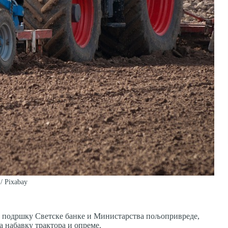
/ Pixabay
з подршку Светске банке и Министарства пољопривреде,
а набавку трактора и опреме.