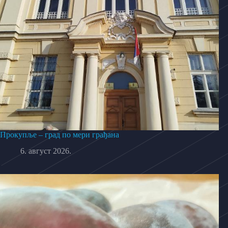
Прокупље – град по мери грађана
6. август 2026.