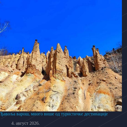
Ђавоља варош, много више од туристичке дестинације
4. август 2026.