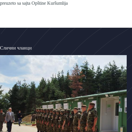
preuzeto sa sajta Opštine Kuršumlija
Слични чланци