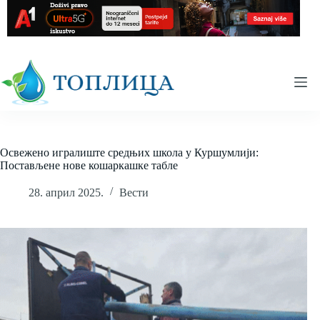
Skip
to
content
Освежено игралиште средњих школа у Куршумлији:
Постављене нове кошаркашке табле
28. април 2025.
Вести