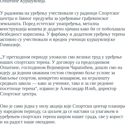
Општине Куршумлија.
У радовима на уређењу учествовали су радници Спортског
центра и Јавног предузећа за уређивање грађевинског
земљишта. Поред естетског унапређења, метална
конструкција кошева је додатно ојачана како би се побољшала
безбедност корисника. У фарбању и додатном уређењу терена
активно су учествовали и вредни ученици куршумлијске
Гимназије.
„У претходном периоду уложили смо велики труд у уређење
наших спортских терена. У договору са председником
Општине, господином Војимирoм Чарапићем, дошли смо на
идеју да једним оваквим гестом створимо боље услове за
бављење спортом, конкретно кошарком, на игралишту
средњих школа — како за ученике, тако и за све редовне
посетиоце терена“, изјавио је Александар Илић, директор
Спортског центра.
Ово је само једна у низу акција које Спортски центар планира
у наредном периоду, са циљем да се настави са улагањем и
уређењем спортских терена широм нашег града, све у корист
и на радост наше омладине.