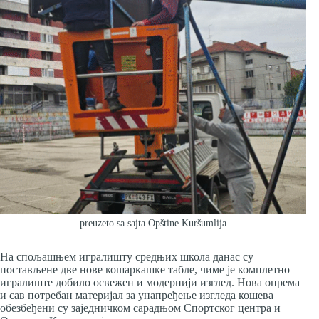
preuzeto sa sajta Opštine Kuršumlija
На спољашњем игралишту средњих школа данас су
постављене две нове кошаркашке табле, чиме је комплетно
игралиште добило освежен и модернији изглед. Нова опрема
и сав потребан материјал за унапређење изгледа кошева
обезбеђени су заједничком сарадњом Спортског центра и