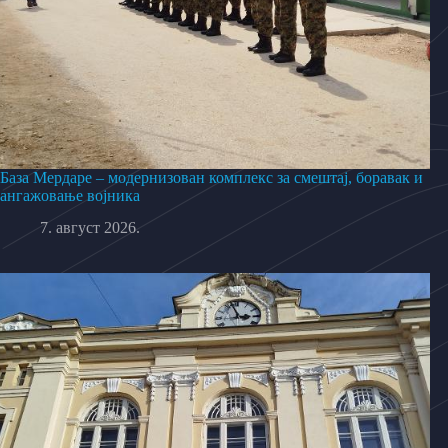
База Мердаре – модернизован комплекс за смештај, боравак и
ангажовање војника
7. август 2026.