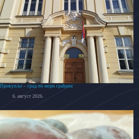
Прокупље – град по мери грађана
6. август 2026.