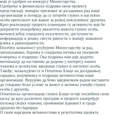
који је одобрен на конкурсу Министарства.
Одобрење и финансијска подршка овом пројекту
представљају значајно признање за досадашњи рад наше
организације и потврду да су потребе глувих и наглувих
особа препознате као важне за развој инклузивног друштва.
Кроз реализацију пројекта планиране су активности које ће
допринети унапређењу квалитета живота глувих особа,
њиховој већој социјалној укључености, доступности
информација и јачању свести јавности о значају знаковног
језика и равноправности.
Посебну захвалност упућујемо Министарству за рад,
запошљавање, борачка и социјална питања на указаном
поверењу и подршци. Ова подршка нам даје додатну
мотивацију да наставимо да радимо у интересу наших
чланова и целокупне заједнице глувих и наглувих особа.
Такође, захваљујемо се и Општини Блаце на досадашњој
сарадњи, разумевању и подршци активностима наше
организације. Верујемо да ћемо заједничким радом наставити
да стварамо боље услове за живот и активно учешће глувих
особа у друштву.
Општинска организација глувих Блаце остаје посвећена свом
циљу да кроз различите програме и пројекте унапређује
положај својих чланова, промовише једнакост и гради
друштво без баријера.
О свим наредним активностима и резултатима пројекта