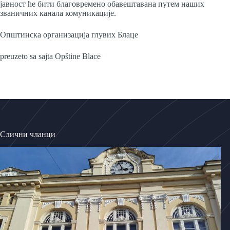
јавност ће бити благовремено обавештавана путем наших
званичних канала комуникације.
Општинска организација глувих Блаце
preuzeto sa sajta Opštine Blace
Слични чланци