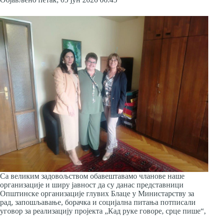
Са великим задовољством обавештавамо чланове наше
организације и ширу јавност да су данас представници
Општинске организације глувих Блаце у Министарству за
рад, запошљавање, борачка и социјална питања потписали
уговор за реализацију пројекта „Кад руке говоре, срце пише“,