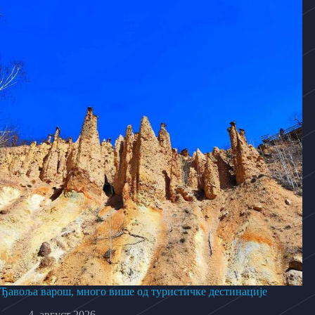
Ђавоља варош, много више од туристичке дестинације
4. август 2026.