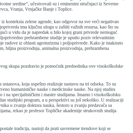
životne sredine“, učestvovali su i eminentni stručnjaci iz Severne
vca, Vranja, Vrnjačke Banje i Toplice.
 iz konteksta zelene agende, kao odgovor na sve veći negativan
joprivreda ima ključnu ulogu u zaštiti važnih resursa, kao što su
ući u vidu da je napredak u bilo kojoj grani privrede nemoguć
oljoprivredno prehrambene studije je uputio poziv relevantnim
je radove iz oblasti agroturizma i poljoprivrede. Kako je istaknuto
izam, biljna proizvodnja, animalna proizvodnja, prehrambena
ovog skupa pozdravio je pomoćnik predsednika ove visokoškolske
 ustanova, koja uspešno realizuje nastavu na tri odseka. To su
štveno humanističke nauke i medicinske nauke. Na njoj studira
 i na specijalističkim i master studijama. Imamo i visokoškolsku
dan studijski program, a u perspektivi su još nekoliko. U realizaciji
vnika u zvanju doktora nauka, šestoro u zvanju predavača sa
dijama, rekao je profesor Topličke akademije strukovnih studija
stale tradicija, nastoji da prati savremene trendove koji se