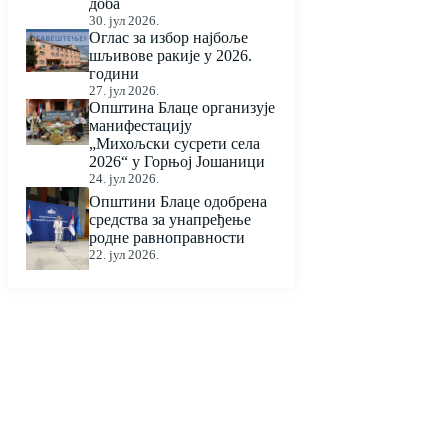
доба
30. јул 2026.
Оглас за избор најбоље
шљивове ракије у 2026.
години
27. јул 2026.
Општина Блаце организује
манифестацију
„Михољски сусрети села
2026“ у Горњој Јошаници
24. јул 2026.
Општини Блаце одобрена
средства за унапређење
родне равноправности
22. јул 2026.