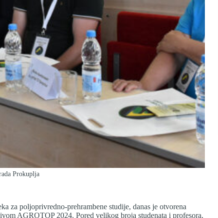
Grada Prokuplja
eka za poljoprivredno-prehrambene studije, danas je otvorena
zivom AGROTOP 2024. Pored velikog broja studenata i profesora,