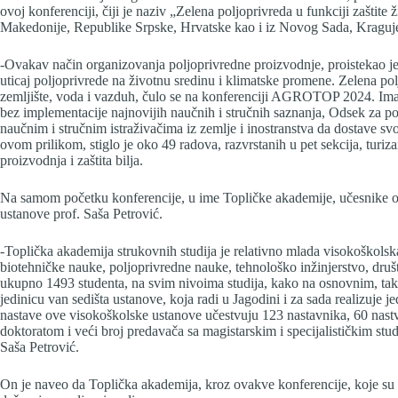
ovoj konferenciji, čiji je naziv „Zelena poljoprivreda u funkciji zaštite 
Makedonije, Republike Srpske, Hrvatske kao i iz Novog Sada, Kraguje
-Ovakav način organizovanja poljoprivredne proizvodnje, proistekao je
uticaj poljoprivrede na životnu sredinu i klimatske promene. Zelena pol
zemljište, voda i vazduh, čulo se na konferenciji AGROTOP 2024. Imaj
bez implementacije najnovijih naučnih i stručnih saznanja, Odsek za p
naučnim i stručnim istraživačima iz zemlje i inostranstva da dostave svo
ovom prilikom, stiglo je oko 49 radova, razvrstanih u pet sekcija, tur
proizvodnja i zaštita bilja.
Na samom početku konferencije, u ime Topličke akademije, učesnike 
ustanove prof. Saša Petrović.
-Toplička akademija strukovnih studija je relativno mlada visokoškolska
biotehničke nauke, poljoprivredne nauke, tehnološko inžinjerstvo, dru
ukupno 1493 studenta, na svim nivoima studija, kako na osnovnim, tako
jedinicu van sedišta ustanove, koja radi u Jagodini i za sada realizuje je
nastave ove visokoškolske ustanove učestvuju 123 nastavnika, 60 nast
doktoratom i veći broj predavača sa magistarskim i specijalističkim stu
Saša Petrović.
On je naveo da Toplička akademija, kroz ovakve konferencije, koje su po