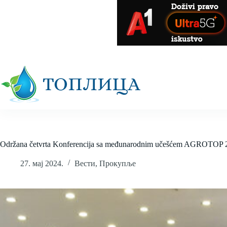
Skip
to
content
Održana četvrta Konferencija sa međunarodnim učešćem AGROTOP 
27. мај 2024.
Вести
,
Прокупље