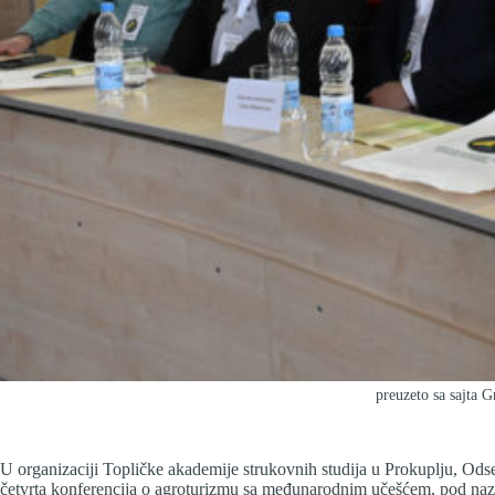
preuzeto sa sajta 
U organizaciji Topličke akademije strukovnih studija u Prokuplju, Ods
četvrta konferencija o agroturizmu sa međunarodnim učešćem, pod na