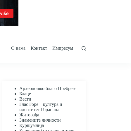
О нама
Контакт
Импресум
Археолошко благо Пребрезе
Блаце
Вести
Глас Горе – култура и
идентитет Горанаца
Житорађа
Знамените личности
Куршумлија
Куршумлија за душу и тело