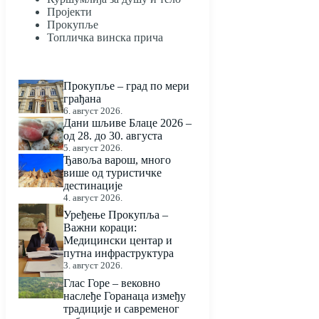
Пројекти
Прокупље
Топличка винска прича
Прокупље – град по мери
грађана
6. август 2026.
Дани шљиве Блаце 2026 –
од 28. до 30. августа
5. август 2026.
Ђавоља варош, много
више од туристичке
дестинације
4. август 2026.
Уређење Прокупља –
Важни кораци:
Медицински центар и
путна инфраструктура
3. август 2026.
Глас Горе – вековно
наслеђе Горанаца између
традиције и савременог