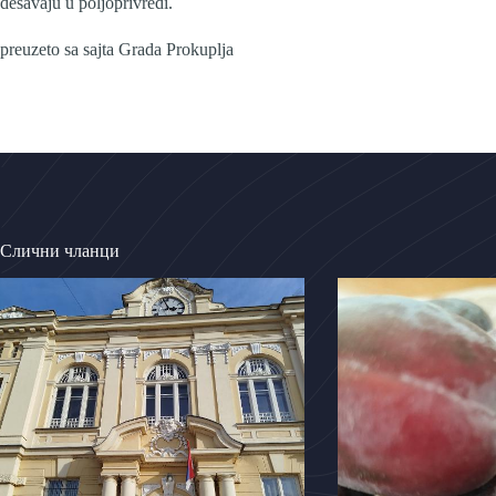
dešavaju u poljoprivredi.
preuzeto sa sajta Grada Prokuplja
Слични чланци