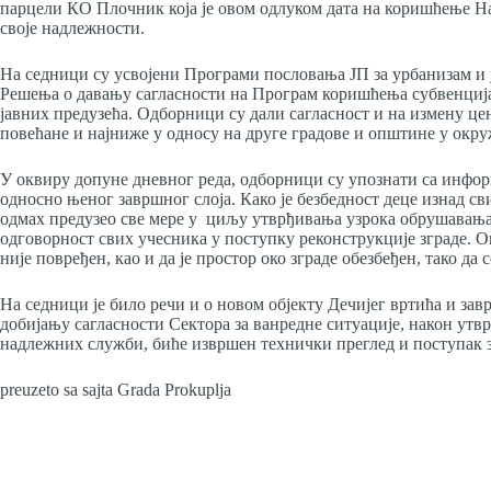
парцели КО Плочник која је овом одлуком дата на коришћење Н
своје надлежности.
На седници су усвојени Програми пословања ЈП за урбанизам и 
Решења о давању сагласности на Програм коришћења субвенција
јавних предузећа. Одборници су дали сагласност и на измену цен
повећане и најниже у односу на друге градове и општине у окр
У оквиру допуне дневног реда, одборници су упознати са инфор
односно њеног завршног слоја. Како је безбедност деце изнад с
одмах предузео све мере у циљу утврђивања узрока обрушавања.
одговорност свих учесника у поступку реконструкције зграде. О
није повређен, као и да је простор око зграде обезбеђен, тако да
На седници је било речи и о новом објекту Дечијег вртића и завр
добијању сагласности Сектора за ванредне ситуације, након утв
надлежних служби, биће извршен технички преглед и поступак з
preuzeto sa sajta Grada Prokuplja