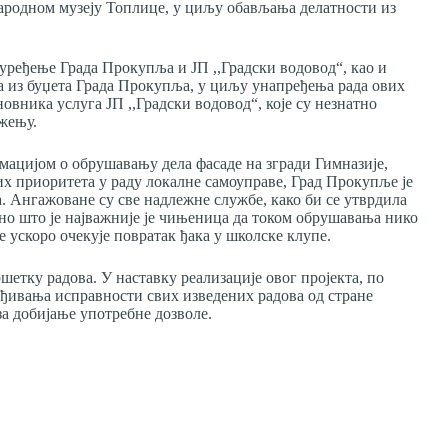
ародном музеју Топлице, у циљу обављања делатности из
уређење Града Прокупља и ЈП ,,Градски водовод“, као и
 из буџета Града Прокупља, у циљу унапређења рада ових
овника услуга ЈП ,,Градски водовод“, које су незнатно
ужењу.
мацијом о обрушавању дела фасаде на згради Гимназије,
вих приоритета у раду локалне самоуправе, Град Прокупље је
 Ангажоване су све надлежне службе, како би се утврдила
но што је најважније је чињеница да током обрушавања нико
 се ускоро очекује повратак ђака у школске клупе.
шетку радова. У наставку реализације овог пројекта, по
рђивања исправности свих изведених радова од стране
а добијање употребне дозволе.