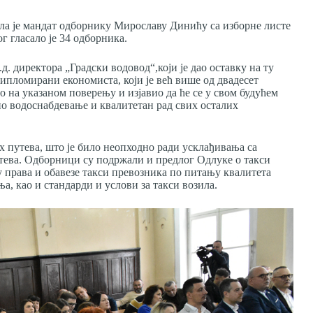
а је мандат одборнику Мирославу Динићу са изборне листе
г гласало је 34 одборника.
. директора „Градски водовод“,који је дао оставку на ту
дипломирани економиста, који је већ више од двадесет
о на указаном поверењу и изјавио да ће се у свом будућем
дно водоснабдевање и квалитетан рад свих осталих
х путева, што је било неопходно ради усклађивања са
утева. Одборници су подржали и предлог Одлуке о такси
у права и обавезе такси превозника по питању квалитета
а, као и стандарди и услови за такси возила.