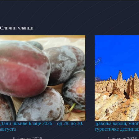
Слични чланци
Дани шљиве Блаце 2026 – од 28. до 30.
Ђавоља варош, мног
августа
туристичке дестинац
5. август 2026.
4. август 2026.