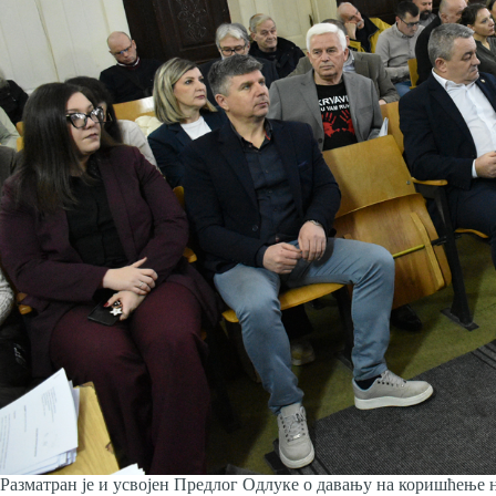
Разматран је и усвојен Предлог Одлуке о давању на коришћење н