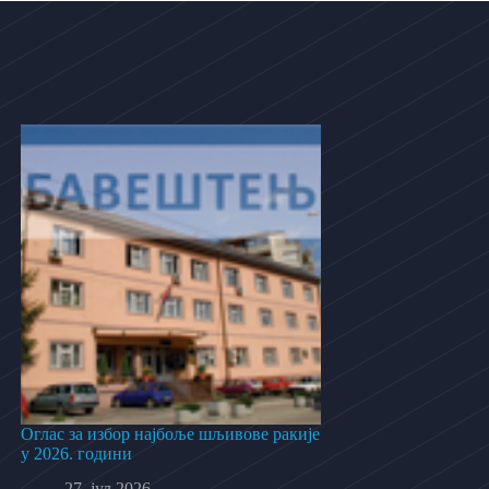
Оглас за избор најбоље шљивове ракије
у 2026. години
27. јул 2026.