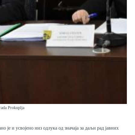
Grada Prokuplja
 је и усвојено низ одлука од значаја за даљи рад јавних