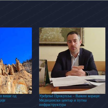
о више од
Уређење Прокупља – Важни кораци:
ије
Медицински центар и путна
инфраструктура