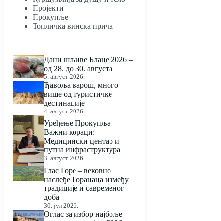
Пројекти
Прокупље
Топличка винска прича
Дани шљиве Блаце 2026 –
од 28. до 30. августа
5. август 2026.
Ђавоља варош, много
више од туристичке
дестинације
4. август 2026.
Уређење Прокупља –
Важни кораци:
Медицински центар и
путна инфраструктура
3. август 2026.
Глас Горе – вековно
наслеђе Горанаца између
традиције и савременог
доба
30. јул 2026.
Оглас за избор најбоље