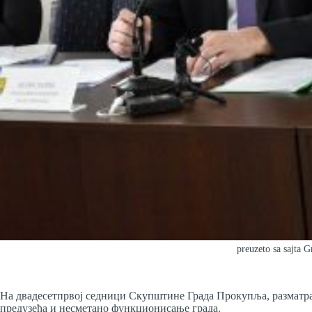
preuzeto sa sajta 
На двадесетпрвој седници Скупштине Града Прокупља, разматрано
предузећа и несметано функционисање града.