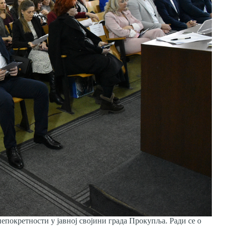
епокретности у јавној својини града Прокупља. Ради се о