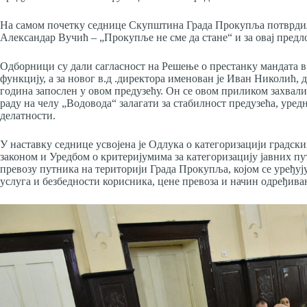
На самом почетку седнице Скупштина Града Прокупља потврдил
Александар Вучић – „Прокупље не сме да стане“ и за овај предло
Одборници су дали сагласност на Решење о престанку мандата в.д
функцију, а за новог в.д .директора именован је Иван Николић, 
година запослен у овом предузећу. Он се овом приликом захвали
раду на челу „Водовода“ залагати за стабилност предузећа, уре
делатности.
У наставку седнице усвојена је Одлука о категоризацији градски
законом и Уредбом о критеријумима за категоризацију јавних п
превозу путника на територији Града Прокупља, којом се уређуј
услуга и безбедности корисника, цене превоза и начин одређивањ