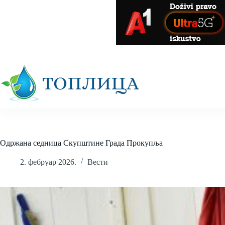
Skip
to
content
Одржана cедница Скупштине Града Прокупља
2. фебруар 2026.
Вести