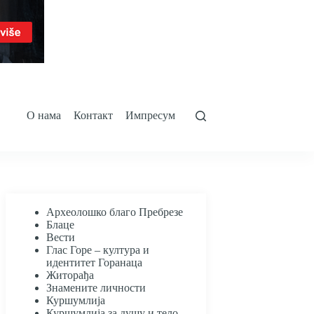
О нама
Контакт
Импресум
Археолошко благо Пребрезе
Блаце
Вести
Глас Горе – култура и
идентитет Горанаца
Житорађа
Знамените личности
Куршумлија
Куршумлија за душу и тело