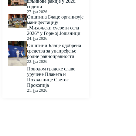
шљивове ракије у 2026.
години
27. јул 2026.
Општина Блаце организује
манифестацију
„Михољски сусрети села
2026“ у Горњој Јошаници
24. јул 2026.
Општини Блаце одобрена
средства за унапређење
родне равноправности
22. јул 2026.
Поводом градске славе
уручене Плакета и
Похвалнице Светог
Прокопија
21. јул 2026.