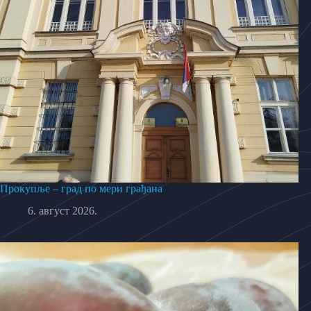
Прокупље – град по мери грађана
6. август 2026.