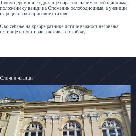
Током церемоније одржан је парастос палим ослободиоцима,
положени су венци на Споменик ослободиоцима, а ученици
су рецитовали пригодне стихове.
Ово сећање на храбре ратнике истиче важност неговања
историје и поштовања жртава за слободу.
Слични чланци