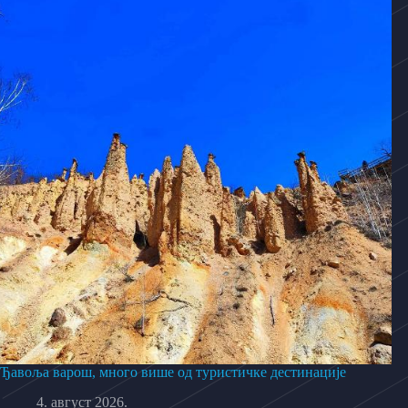
Ђавоља варош, много више од туристичке дестинације
4. август 2026.