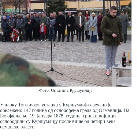
Фото: Општина Куршумлија
У парку Топличког устанка у Куршумлији свечано је
обележено 147 година од ослобођења града од Османлија. На
Богојављење, 19. јануара 1878. године, српски војници
ослободили су Куршумлију после више од четири века
османске власти.