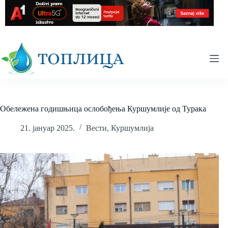
Skip
to
content
Обележена годишњица ослобођења Куршумлије од Турака
21. јануар 2025.
Вести
,
Куршумлија