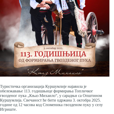
Туристичка организација Куршумлије најавила је
обележавање 113. годишњице формирања Топличког
гвозденог пука „Књаз Михаило“, у сарадњи са Општином
Куршумлија. Свечаност ће бити одржана 3. октобра 2025.
године од 12 часова код Споменика гвозденом пуку у селу
Игриште.