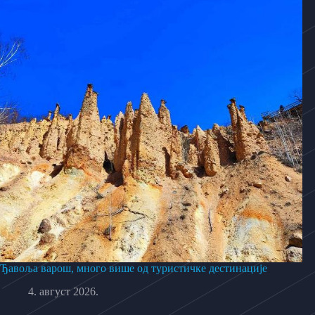
Ђавоља варош, много више од туристичке дестинације
4. август 2026.