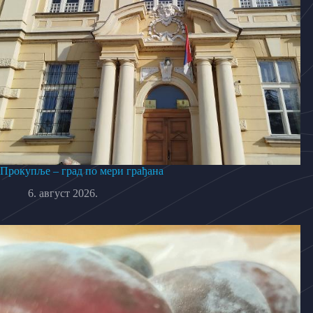
Прокупље – град по мери грађана
6. август 2026.