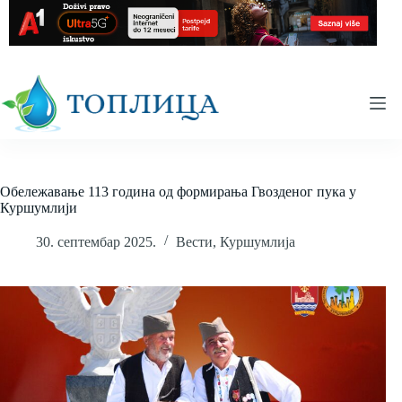
Skip
to
content
Обележавање 113 година од формирања Гвозденог пука у
Куршумлији
30. септембар 2025.
Вести
,
Куршумлија