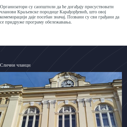
Организатори су саопштили да ће догађају присуствовати
чланови Краљевске породице Карађорђевић, што овој
комеморацији даје посебан значај. Позвани су сви грађани да
се придруже програму обележавања.
Слични чланци