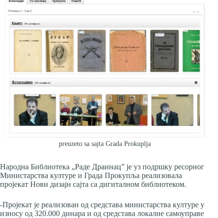
preuzeto sa sajta Grada Prokuplja
Народна Библиотека „Раде Драинац” је уз подршку ресорног
Министарства културе и Града Прокупља реализовала
пројекат Нови дизајн сајта са дигиталном библиотеком.
-Пројекат је реализован од средстава министарства културе у
износу од 320.000 динара и од средстава локалне самоуправе