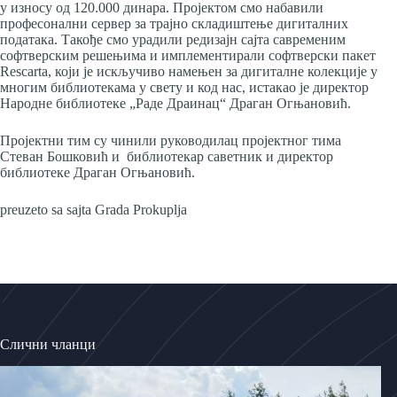
у износу од 120.000 динара. Пројектом смо набавили
професонални сервер за трајно складиштење дигиталних
података. Такође смо урадили редизајн сајта савременим
софтверским решењима и имплементирали софтверски пакет
Rescarta, који је искључиво намењен за дигиталне колекције у
многим библиотекама у свету и код нас, истакао је директор
Народне библиотеке „Раде Драинац“ Драган Огњановић.
Пројектни тим су чинили руководилац пројектног тима
Стеван Бошковић и библиотекар саветник и директор
библиотеке Драган Огњановић.
preuzeto sa sajta Grada Prokuplja
Слични чланци