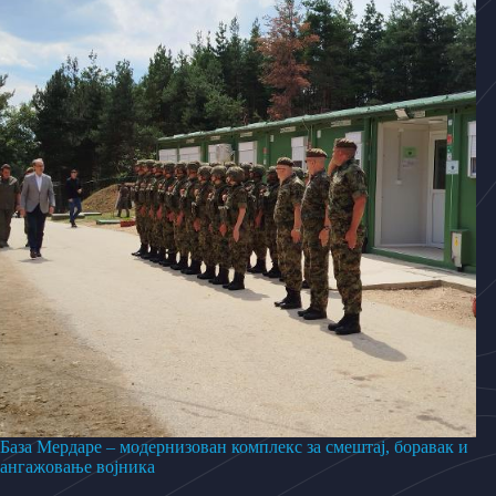
База Мердаре – модернизован комплекс за смештај, боравак и
ангажовање војника