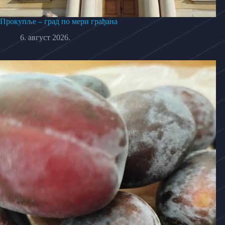
Прокупље – град по мери грађана
6. август 2026.