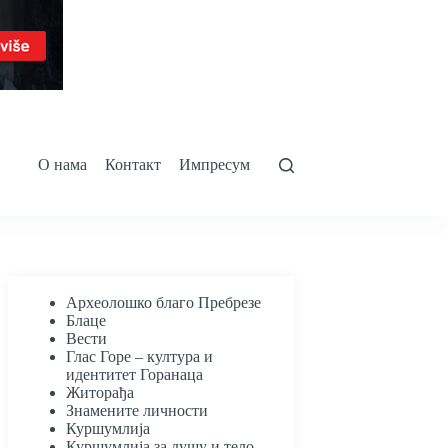
О нама
Контакт
Импресум
Археолошко благо Пребрезе
Блаце
Вести
Глас Горе – култура и
идентитет Горанаца
Житорађа
Знамените личности
Куршумлија
Куршумлија за душу и тело