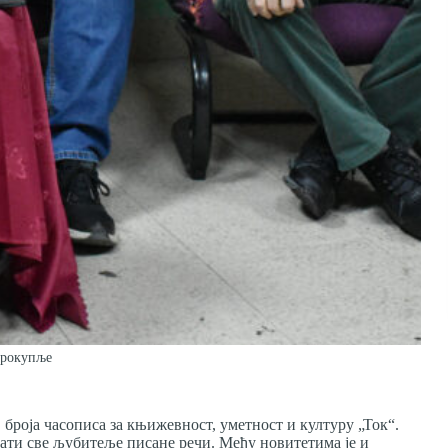
Прокупље
броја часописа за књижевност, уметност и културу „Ток“.
овати све љубитеље писане речи. Међу новитетима је и