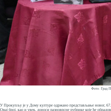
Фото: Град 
У Прокупљу је у Дому културе одржано представљање новог, 67. 
Овај број, као и увек, доноси разноврсне рубрике које ће обрад