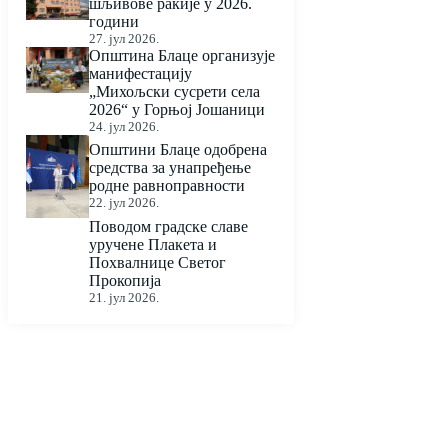
шљивове ракије у 2026.
години
27. јул 2026.
Општина Блаце организује
манифестацију
„Михољски сусрети села
2026“ у Горњој Јошаници
24. јул 2026.
Општини Блаце одобрена
средства за унапређење
родне равноправности
22. јул 2026.
Поводом градске славе
уручене Плакета и
Похвалнице Светог
Прокопија
21. јул 2026.