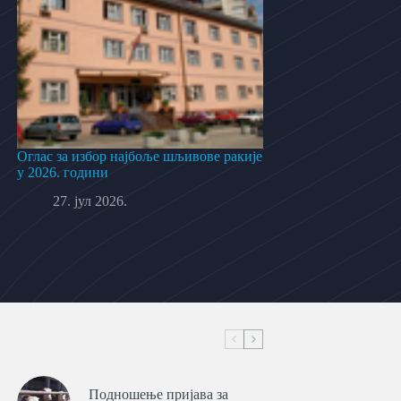
Оглас за избор најбоље шљивове ракије
у 2026. години
27. јул 2026.
Подношење пријава за