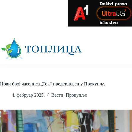
Skip
to
content
Нови број часописа „Ток“ представљен у Прокупљу
4. фебруар 2025.
Вести
,
Прокупље