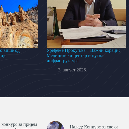
о више од
Уређење Прокупља – Важни кораци:
ије
Медицински центар и путна
инфраструктура
3. август 2026.
 конкурс за пријем
Налед: Конкурс за све са