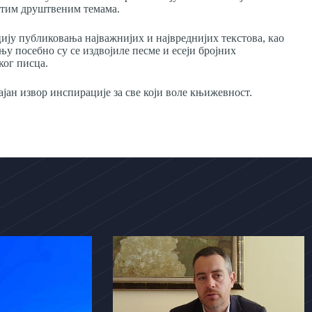
читим друштвеним темама.
ију публиковања најважнијих и највреднијих текстова, као
њу посебно су се издвојиле песме и есеји бројних
ког писца.
ајан извор инспирације за све који воле књижевност.