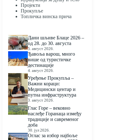
Пројекти
Прокупље
Топличка винска прича
Дани шљиве Блаце 2026 –
од 28. до 30. августа
5. август 2026.
Ђавоља варош, много
више од туристичке
дестинације
4. август 2026.
Уређење Прокупља –
Важни кораци:
Медицински центар и
путна инфраструктура
3. август 2026.
Глас Горе – вековно
наслеђе Горанаца између
традиције и савременог
доба
30. јул 2026.
Оглас за избор најбоље