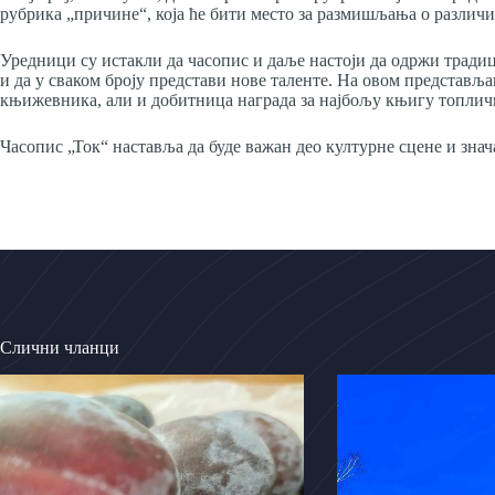
рубрика „причине“, која ће бити место за размишљања о разли
Уредници су истакли да часопис и даље настоји да одржи традиц
и да у сваком броју представи нове таленте. На овом представља
књижевника, али и добитница награда за најбољу књигу топлич
Часопис „Ток“ наставља да буде важан део културне сцене и знач
Слични чланци