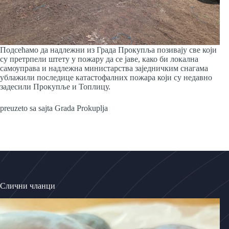
Подсећамо да надлежни из Града Прокупља позивају све који
су претрпели штету у пожару да се јаве, како би локална
самоуправа и надлежна министарства заједничким снагама
ублажили последице катастофалних пожара који су недавно
задесили Прокупље и Топлицу.
preuzeto sa sajta Grada Prokuplja
Слични чланци