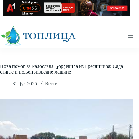
Skip
to
content
Нова помоћ за Радослава Ђорђевића из Бресничића: Сада
стигле и пољопривредне машине
31. јул 2025.
Вести