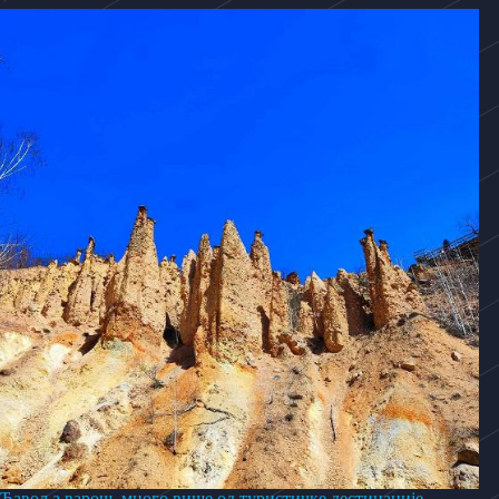
Ђавоља варош, много више од туристичке дестинације