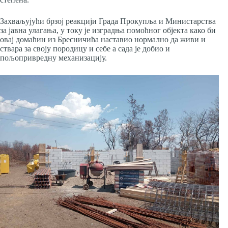
Захваљујући брзој реакцији Града Прокупља и Министарства
за јавна улагања, у току је изградња помоћног објекта како би
овај домаћин из Бресничића наставио нормално да живи и
ствара за своју породицу и себе а сада је добио и
пољопривредну механизацију.