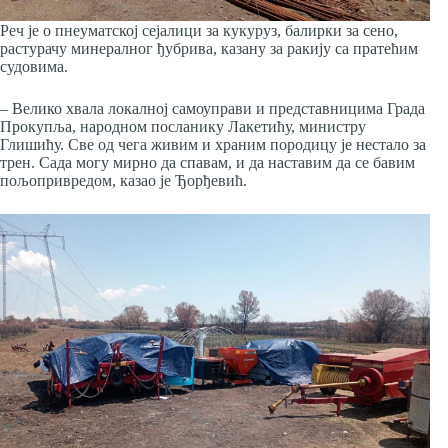
Реч је о пнеуматској сејалици за кукуруз, балирки за сено,
растурачу минералног ђубрива, казану за ракију са пратећим
судовима.
– Велико хвала локалној самоуправи и представницима Града
Прокупља, народном посланику Лакетићу, министру
Глишићу. Све од чега живим и храним породицу је нестало за
трен. Сада могу мирно да спавам, и да наставим да се бавим
пољопривредом, казао је Ђорђевић.