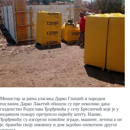
Министар за јавна улагања Дарко Глишић и народни
посланик Дарко Лакетић обишли су пре неколико дана
газдинство Радослава Ђорђевића у селу Бресничић које је у
недавном пожару претрпело највећу штету. Наиме,
Ђорђевићу су изгорели помоћне зграде, машине, летина а он
је, бранећи своју имовину и дом задобио опекотине другог
степена.