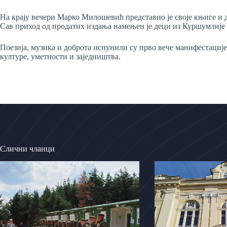
На крају вечери Марко Милошевић представио је своје књиге и 
Сав приход од продатих издања намењен је деци из Куршумлије к
Поезија, музика и доброта испунили су прво вече манифестације
културе, уметности и заједништва.
Слични чланци