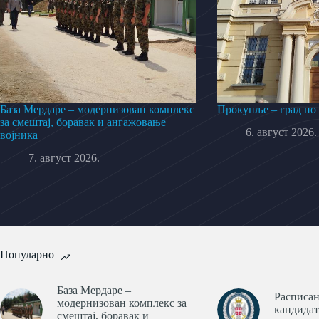
База Мердаре – модернизован комплекс
Прокупље – град по
за смештај, боравак и ангажовање
6. август 2026.
војника
7. август 2026.
Популарно
База Мердаре –
Расписан
модернизован комплекс за
кандидат
смештај, боравак и