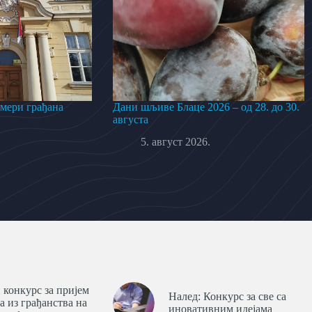
 мери грађана
Дани шљиве Блаце 2026 – од 28. до 30.
августа
5. август 2026.
 конкурс за пријем
Налед: Конкурс за све са
а из грађанства на
иновативним идејама