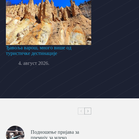
Ђавоља варош, много више од
туристичке дестинације
4. август 2026.
Подношење пријава за
премију за млеко