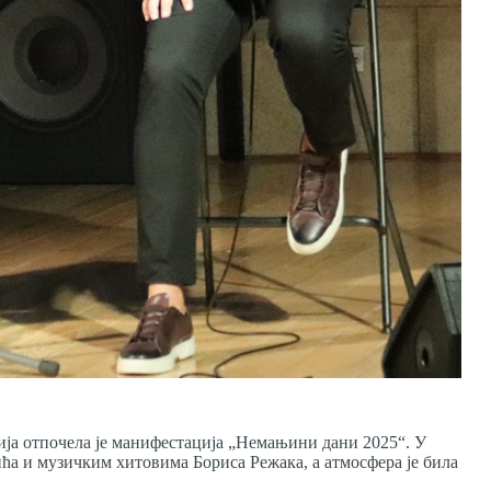
ја отпочела је манифестација „Немањини дани 2025“. У
а и музичким хитовима Бориса Режака, а атмосфера је била