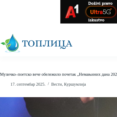
Skip
to
content
Музичко–поетско вече обележило почетак „Немањиних дана 20
17. септембар 2025.
Вести
,
Куршумлија