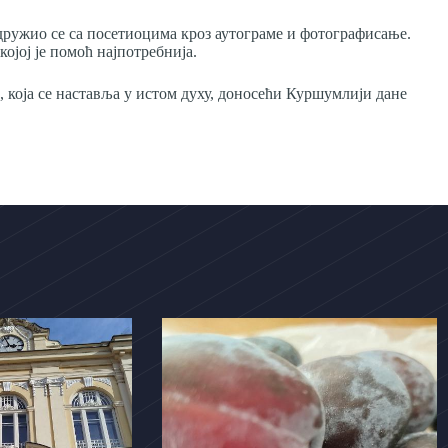
дружио се са посетиоцима кроз аутограме и фотографисање.
ојој је помоћ најпотребнија.
, која се наставља у истом духу, доносећи Куршумлији дане