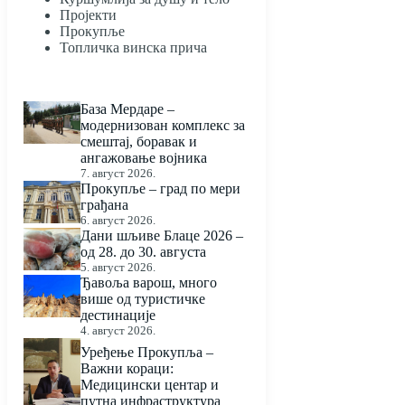
Пројекти
Прокупље
Топличка винска прича
База Мердаре –
модернизован комплекс за
смештај, боравак и
ангажовање војника
7. август 2026.
Прокупље – град по мери
грађана
6. август 2026.
Дани шљиве Блаце 2026 –
од 28. до 30. августа
5. август 2026.
Ђавоља варош, много
више од туристичке
дестинације
4. август 2026.
Уређење Прокупља –
Важни кораци:
Медицински центар и
путна инфраструктура