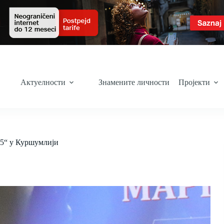
Актуелности
Знамените личности
Пројекти
25“ у Куршумлији