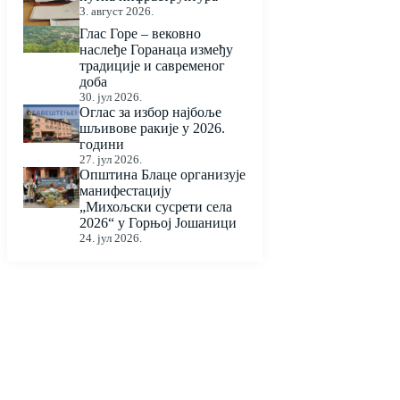
3. август 2026.
Глас Горе – вековно
наслеђе Горанаца између
традиције и савременог
доба
30. јул 2026.
Оглас за избор најбоље
шљивове ракије у 2026.
години
27. јул 2026.
Општина Блаце организује
манифестацију
„Михољски сусрети села
2026“ у Горњој Јошаници
24. јул 2026.