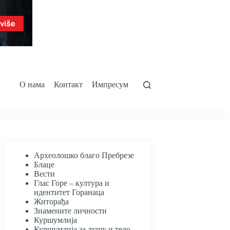
О нама
Контакт
Импресум
Археолошко благо Пребрезе
Блаце
Вести
Глас Горе – култура и
идентитет Горанаца
Житорађа
Знамените личности
Куршумлија
Куршумлија за душу и тело