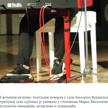
Свечаним музичко–поетским вечером у сали Биоскопа Куршумли
препуној сали публика је уживала у стиховима Марка Милошевић
испуњена емоцијама, аплаузима и хуманошћу.