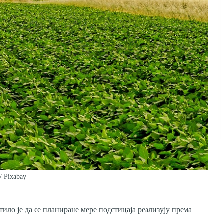
/ Pixabay
ло је да се планиране мере подстицаја реализују према