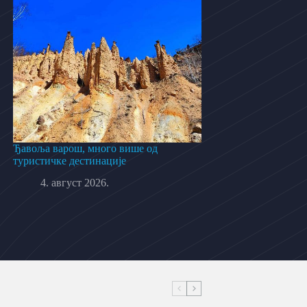
Ђавоља варош, много више од
туристичке дестинације
4. август 2026.