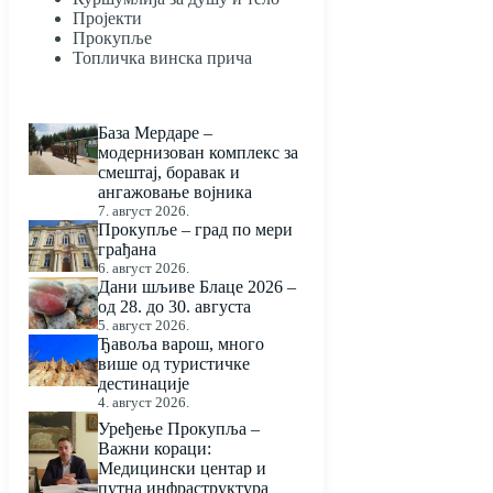
Пројекти
Прокупље
Топличка винска прича
База Мердаре –
модернизован комплекс за
смештај, боравак и
ангажовање војника
7. август 2026.
Прокупље – град по мери
грађана
6. август 2026.
Дани шљиве Блаце 2026 –
од 28. до 30. августа
5. август 2026.
Ђавоља варош, много
више од туристичке
дестинације
4. август 2026.
Уређење Прокупља –
Важни кораци:
Медицински центар и
путна инфраструктура