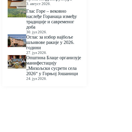
3. август 2026.
Глас Горе – вековно
наслеђе Горанаца између
традиције и савременог
доба
30. јул 2026.
Оглас за избор најбоље
шљивове ракије у 2026.
години
27. јул 2026.
Општина Блаце организује
манифестацију
„Михољски сусрети села
2026“ у Горњој Јошаници
24. јул 2026.