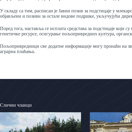
У складу са тим, расписан је Јавни позив за подстицаје у млекар
објављени и позиви за остале видове подршке, укључујући дирек
Поред тога, наставља се исплата средстава за подстицаје који су
генетичке ресурсе, осигурање пољопривредних култура, органс
Пољопривредници све додатне информације могу пронаћи на зв
аграрна плаћања.
Слични чланци