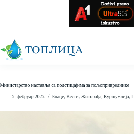
Skip
to
content
Министарство наставља са подстицајима за пољопривреднике
5. фебруар 2025.
Блаце
,
Вести
,
Житорађа
,
Куршумлија
,
П