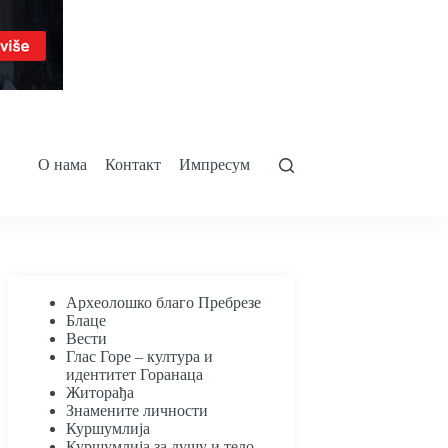
О нама
Контакт
Импресум
Археолошко благо Пребрезе
Блаце
Вести
Глас Горе – култура и
идентитет Горанаца
Житорађа
Знамените личности
Куршумлија
Куршумлија за душу и тело