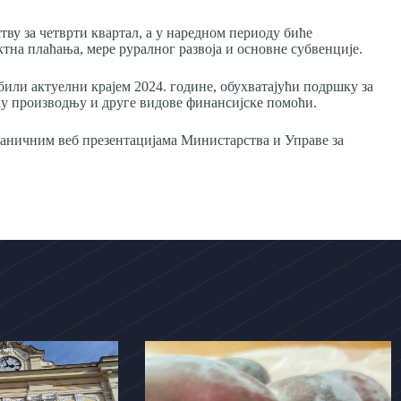
ству за четврти квартал, а у наредном периоду биће
тна плаћања, мере руралног развоја и основне субвенције.
 били актуелни крајем 2024. године, обухватајући подршку за
ку производњу и друге видове финансијске помоћи.
аничним веб презентацијама Министарства и Управе за