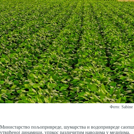
Фото: Sabine 
Министарство пољопривреде, шумарства и водопривреде саопшти
утврђеној динамици, упркос различитим наводима у медијима.