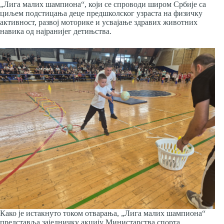
„Лига малих шампиона“, који се спроводи широм Србије са
циљем подстицања деце предшколског узраста на физичку
активност, развој моторике и усвајање здравих животних
навика од најранијег детињства.
Како је истакнуто током отварања, „Лига малих шампиона“
представља заједничку акцију Министарства спорта,