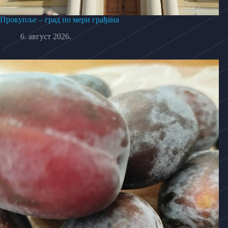
Прокупље – град по мери грађана
6. август 2026.