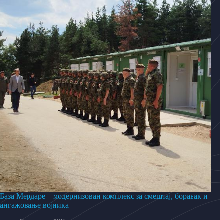
База Мердаре – модернизован комплекс за смештај, боравак и
ангажовање војника