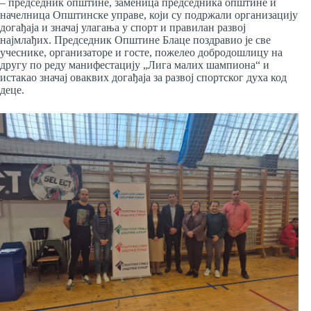
– председник општине, заменица председника општине и
начелница Општинске управе, који су подржали организацију
догађаја и значај улагања у спорт и правилан развој
најмлађих. Председник Општине Блаце поздравио је све
учеснике, организаторе и госте, пожелео добродошлицу на
другу по реду манифестацију „Лига малих шампиона“ и
истакао значај оваквих догађаја за развој спортског духа код
деце.