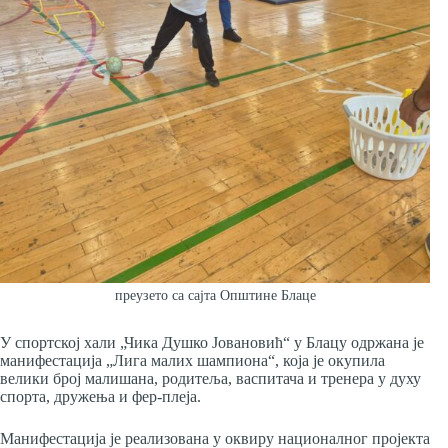
преузето са сајта Општине Блаце
У спортској хали „Чика Душко Јовановић“ у Блацу одржана је
манифестација „Лига малих шампиона“, која је окупила
велики број малишана, родитеља, васпитача и тренера у духу
спорта, дружења и фер-плеја.
Манифестација је реализована у оквиру националног пројекта