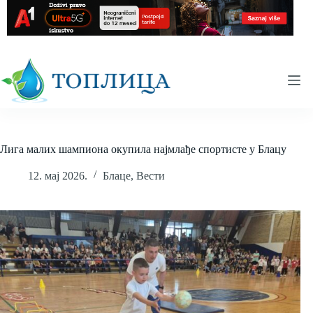
Skip
to
content
Лига малих шампиона окупила најмлађе спортисте у Блацу
12. мај 2026.
Блаце
,
Вести