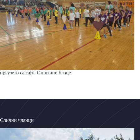
преузето са сајта Општине Блаце
Слични чланци