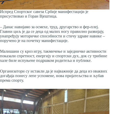
Испред Спортског савеза Србије манифестацији је
присуствовао и Горан Вјештица.
– Данас навијамо за осмехе, труд, другарство и фер-плеј.
Главни циљ је да се деца од малих ногу правилно развијају,
унапређују моторичке способности и стичу здраве навике –
поручено је на почетку манифестације.
Малишани су кроз игру, такмичење и заједничке активности
показали спретност, енергију и спортски дух, док су трибине
хале биле испуњене подршком родитеља и публике.
Организатори су истакли да је најважније да деца из оваквих
догађаја понесу лепе успомене, нова пријатељства и љубав
према спорту.