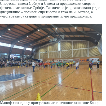
Спортског савеза Србије и Савеза за предшколски спорт и
физичко васпитање Србије. Такмичење је организовано у две
дисциплине – полигон спретности и трка на 20 метара, а
учествовале су старије и припремне групе предшколаца.
Манифестацији су присуствовали и челници општине Блаце