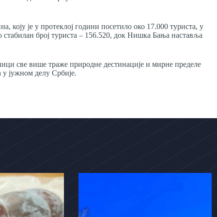
а, коју је у протеклој години посетило око 17.000 туриста, у
ао стабилан број туриста – 156.520, док Нишка Бања наставља
ници све више траже природне дестинације и мирне пределе
 у јужном делу Србије.