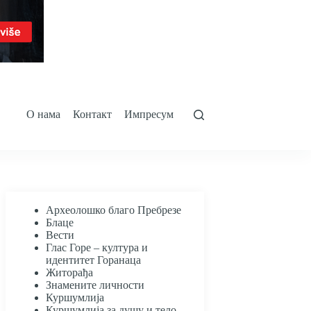
О нама
Контакт
Импресум
Археолошко благо Пребрезе
Блаце
Вести
Глас Горе – култура и
идентитет Горанаца
Житорађа
Знамените личности
Куршумлија
Куршумлија за душу и тело