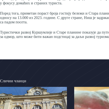
у фокусу домаћих и страних туриста.
Поред тога, приметан пораст броја гостију бележи и Стара планин
односу на 13.000 из 2023. године. С друге стране, Ниш је задрж
са падом посета.
Туристички развој Куршумлије и Старе планине показује да пут
за одмор, што може бити важан подстицај за даљи развој туризма
Слични чланци