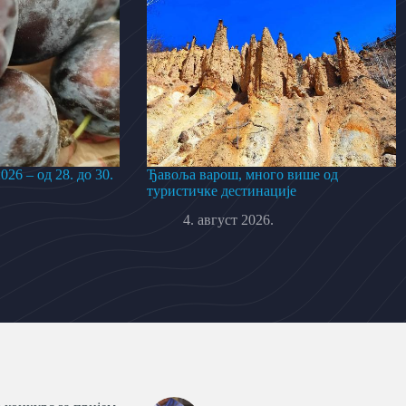
26 – од 28. до 30.
Ђавоља варош, много више од
туристичке дестинације
4. август 2026.