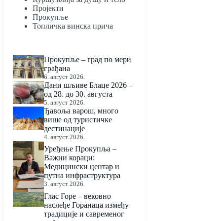
Пројекти
Прокупље
Топличка винска прича
Прокупље – град по мери
грађана
6. август 2026.
Дани шљиве Блаце 2026 –
од 28. до 30. августа
5. август 2026.
Ђавоља варош, много
више од туристичке
дестинације
4. август 2026.
Уређење Прокупља –
Важни кораци:
Медицински центар и
путна инфраструктура
3. август 2026.
Глас Горе – вековно
наслеђе Горанаца између
традиције и савременог