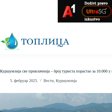
Skip
to
content
Куршумлија све привлачнија – број туриста порастао за 10.000 
5. фебруар 2025.
Вести
,
Куршумлија