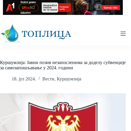
Skip
to
content
Куршумлија: Јавни позив незапосленима за доделу субвенције
за самозапошљавање у 2024. години
18. јул 2024.
Вести
,
Куршумлија