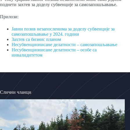
поднети захтев за доделу субвенције за самозапошљавање.
Прилози:
Јавни позив незапосленима за доделу субвенције за
самозапошљавање у 2024. години
Захтев са бизнис планом
Несубвенционисане делатности – самозапошљавање
Несубвенционисане делатности – особе са
инвалидитетом
Слични чланци