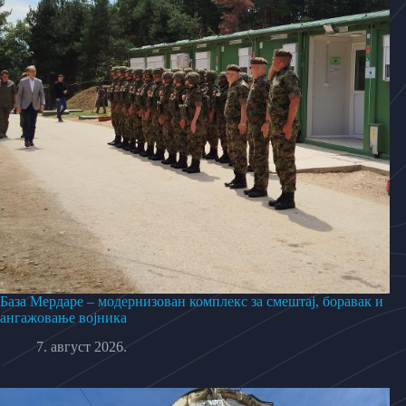
База Мердаре – модернизован комплекс за смештај, боравак и
ангажовање војника
7. август 2026.