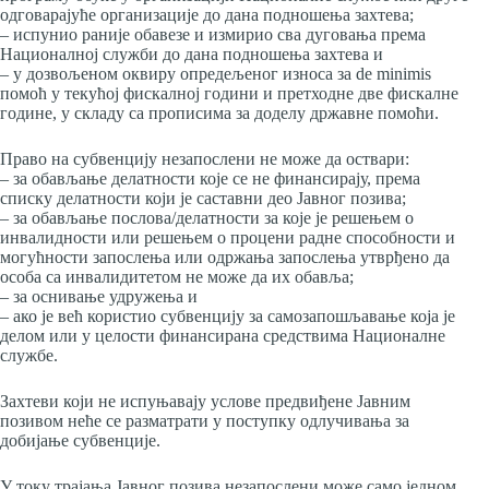
одговарајуће организације до дана подношења захтева;
– испунио раније обавезе и измирио сва дуговања према
Националној служби до дана подношења захтева и
– у дозвољеном оквиру опредељеног износа за de minimis
помоћ у текућој фискалној години и претходне две фискалне
године, у складу са прописима за доделу државне помоћи.
Право на субвенцију незапослени не може да оствари:
– за обављање делатности које се не финансирају, према
списку делатности који је саставни део Јавног позива;
– за обављање послова/делатности за које је решењем о
инвалидности или решењем о процени радне способности и
могућности запослења или одржања запослења утврђено да
особа са инвалидитетом не може да их обавља;
– за оснивање удружења и
– ако је већ користио субвенцију за самозапошљавање која је
делом или у целости финансирана средствима Националне
службе.
Захтеви који не испуњавају услове предвиђене Јавним
позивом неће се разматрати у поступку одлучивања за
добијање субвенције.
У току трајања Јавног позива незапослени може само једном