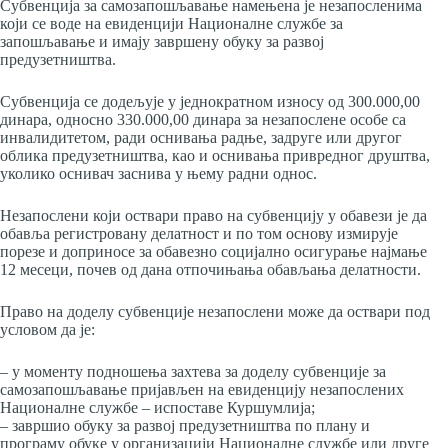
Субвенција за самозапошљавање намењена је незапосленима
који се воде на евиденцији Националне службе за
запошљавање и имају завршену обуку за развој
предузетништва.
Субвенција се додељује у једнократном износу од 300.000,00
динара, односно 330.000,00 динара за незапослене особе са
инвалидитетом, ради оснивања радње, задруге или другог
облика предузетништва, као и оснивања привредног друштва,
уколико оснивач заснива у њему радни однос.
Незапослени који оствари право на субвенцију у обавези је да
обавља регистровану делатност и по том основу измирује
порезе и доприносе за обавезно социјално осигурање најмање
12 месеци, почев од дана отпочињања обављања делатности.
Право на доделу субвенције незапослени може да оствари под
условом да је:
– у моменту подношења захтева за доделу субвенције за
самозапошљавање пријављен на евиденцију незапослених
Националне службе – испоставе Куршумлија;
– завршио обуку за развој предузетништва по плану и
програму обуке у организацији Националне службе или друге