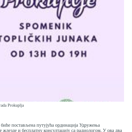
Grada Prokuplja
е, биће постављена путујућа ординација Удружења
 жлезде и бесплатну консултацију са радиологом. У ова два