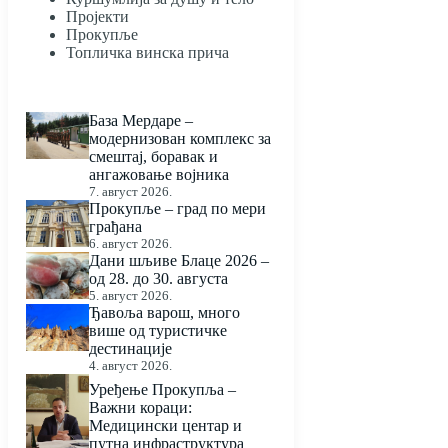
Пројекти
Прокупље
Топличка винска прича
База Мердаре –
модернизован комплекс за
смештај, боравак и
ангажовање војника
7. август 2026.
Прокупље – град по мери
грађана
6. август 2026.
Дани шљиве Блаце 2026 –
од 28. до 30. августа
5. август 2026.
Ђавоља варош, много
више од туристичке
дестинације
4. август 2026.
Уређење Прокупља –
Важни кораци:
Медицински центар и
путна инфраструктура