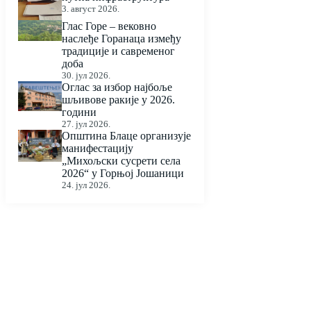
3. август 2026.
Глас Горе – вековно
наслеђе Горанаца између
традиције и савременог
доба
30. јул 2026.
Оглас за избор најбоље
шљивове ракије у 2026.
години
27. јул 2026.
Општина Блаце организује
манифестацију
„Михољски сусрети села
2026“ у Горњој Јошаници
24. јул 2026.