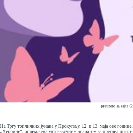
preuzeto sa sajta 
На Тргу топличких јунака у Прокупљу, 12. и 13. маја ове годин
,,Хероине“, опремљена ултразвучним апаратом за преглед штитне