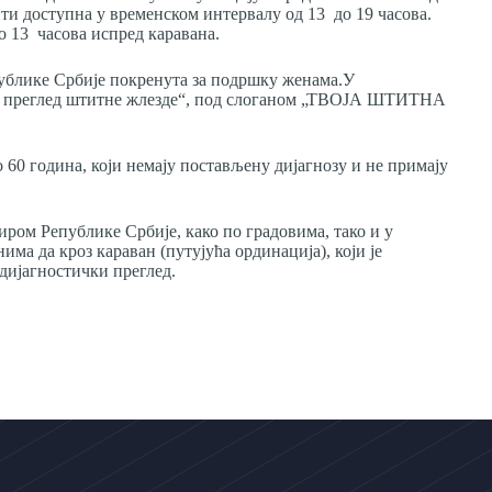
ти доступна у временском интервалу од 13 до 19 часова.
до 13 часова испред каравана.
епублике Србије покренута за подршку женама.У
 за преглед штитне жлезде“, под слоганом „ТВОЈА ШТИТНА
60 година, који немају постављену дијагнозу и не примају
иром Републике Србије, како по градовима, тако и у
ма да кроз караван (путујућа ординација), који је
дијагностички преглед.