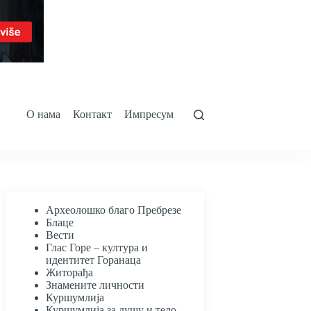
О нама
Контакт
Импресум
Археолошко благо Пребрезе
Блаце
Вести
Глас Горе – култура и
идентитет Горанаца
Житорађа
Знамените личности
Куршумлија
Куршумлија за душу и тело