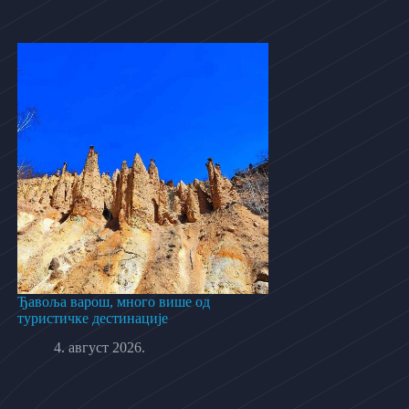
Ђавоља варош, много више од
туристичке дестинације
4. август 2026.