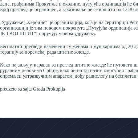
дана, грађанима Прокупља и околине, путујућа ординација ће би
Број прегледа је ограничен, а заказивање ће се вршити oд 12.30 
-Удружењe ,,Хероине“ је организација, која је на територији Р
организацији је тим поводом покренута „Путујућа ординација
ЈЕ ТВОЈ ШТИТ“, поручују у овом удружењу.
Бесплатни прегледи намењени су женама и мушкарцима од 20 до 
терапију за поремећај рада штитне жлезде.
Како најављују, караван за преглед штитне жлезде ће путовати ш
руралним деловима Србије, како би на тај начин омогућио грађани
опремљен ултразвучним апаратом, дођу радиологу на бесплатан 
preuzeto sa sajta Grada Prokuplja