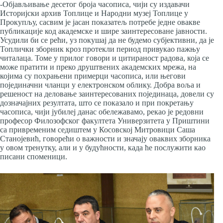
-Објављивање десетог броја часописа, чији су издавачи
Историјски архив Топлице и Народни музеј Топлице у
Прокупљу, сасвим је јасан показатељ потребе једне овакве
публикације код академске и шире заинтересоване јавности.
Усудили би се рећи, уз покушај да не будемо субјективни, да је
Топлички зборник кроз протекли период привукао пажњу
читалаца. Томе у прилог говори и цитираност радова, која се
може пратити и преко друштвених академских мрежа, на
којима су похрањени примерци часописа, или његови
појединачни чланци у електронском облику. Добра воља и
решеност на деловање заинтересованих појединаца, довели су
дозначајних резултата, што се показало и при покретању
часописа, чији јубилеј данас обележавамо, рекао је редовни
професор Филозофског факултета Универзитета у Приштини
са привременим седиштем у Косовској Митровици Саша
Станојевић, говорећи о важности и значају оваквих зборника
у овом тренутку, али и у будућности, када ће послужити као
писани споменици.