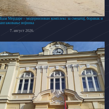
База Мердаре – модернизован комплекс за смештај, боравак и
ангажовање војника
7. август 2026.