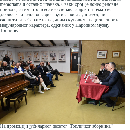
memoriama и осталих чланака. Сваки број је донео редовне
прилоге, с тим што неколико свезака садржи и тематске
делове сачињене од радова аутора, који су претходно
саопштили реферате на научним скуповима националног и
међународног карактера, одржаних у Народном музеју
Топлице.
На промоцији јубиларног десетог „Топличког зборника“