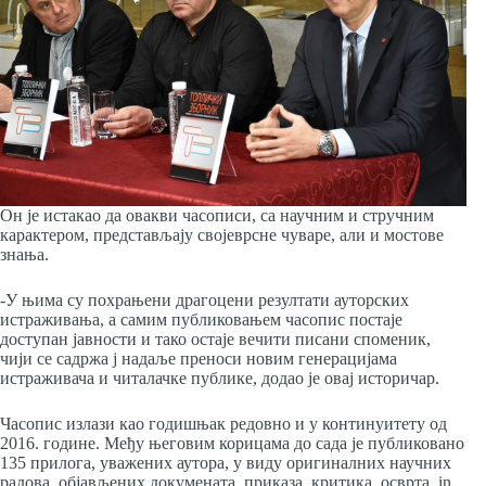
Он је истакао да овакви часописи, са научним и стручним
карактером, представљају својеврсне чуваре, али и мостове
знања.
-У њима су похрањени драгоцени резултати ауторских
истраживања, а самим публиковањем часопис постаје
доступан јавности и тако остаје вечити писани споменик,
чији се садржа ј надаље преноси новим генерацијама
истраживача и читалачке публике, додао је овај историчар.
Часопис излази као годишњак редовно и у континуитету од
2016. године. Међу његовим корицама до сада је публиковано
135 прилога, уважених аутора, у виду оригиналних научних
радова, објављених докумената, приказа, критика, осврта, in