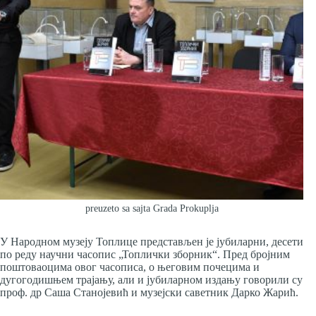
preuzeto sa sajta Grada Prokuplja
У Народном музеју Топлице представљен је јубиларни, десети
по реду научни часопис „Топлички зборник“. Пред бројним
поштоваоцима овог часописа, о његовим почецима и
дугогодишњем трајању, али и јубиларном издању говорили су
проф. др Саша Станојевић и музејски саветник Дарко Жарић.