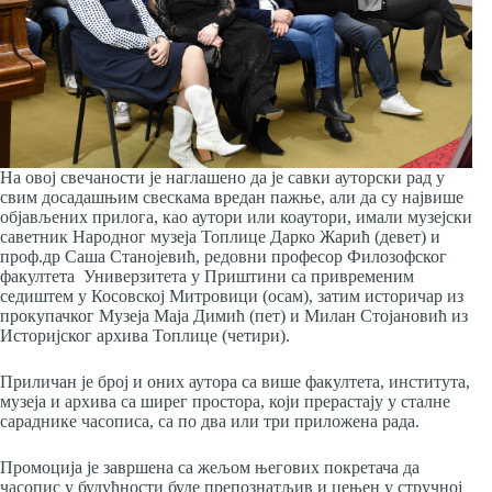
На овој свечаности је наглашено да је савки ауторски рад у
свим досадашњим свескама вредан пажње, али да су највише
објављених прилога, као аутори или коаутори, имали музејски
саветник Народног музеја Топлице Дарко Жарић (девет) и
проф.др Саша Станојевић, редовни професор Филозофског
факултета Универзитета у Приштини са привременим
седиштем у Косовској Митровици (осам), затим историчар из
прокупачког Музеја Маја Димић (пет) и Милан Стојановић из
Историјског архива Топлице (четири).
Приличан је број и оних аутора са више факултета, института,
музеја и архива са ширег простора, који прерастају у сталне
сараднике часописа, са по два или три приложена рада.
Промоција је завршена са жељом његових покретача да
часопис у будућности буде препознатљив и цењен у стручној