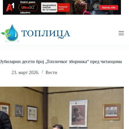
Skip
to
content
Јубиларни десети број „Топличког зборника“ пред читаоцима
23. март 2026.
Вести