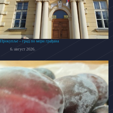
Прокупље – град по мери грађана
6. август 2026.