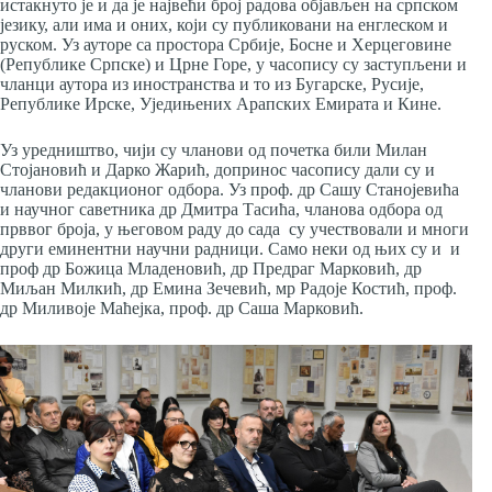
истакнуто је и да је највећи број радова објављен на српском
језику, али има и оних, који су публиковани на енглеском и
руском. Уз ауторе са простора Србије, Босне и Херцеговине
(Републике Српске) и Црне Горе, у часопису су заступљени и
чланци аутора из иностранства и то из Бугарске, Русије,
Републике Ирске, Уједињених Арапских Емирата и Кине.
Уз уредништво, чији су чланови од почетка били Милан
Стојановић и Дарко Жарић, допринос часопису дали су и
чланови редакционог одбора. Уз проф. др Сашу Станојевића
и научног саветника др Дмитра Тасића, чланова одбора од
прввог броја, у његовом раду до сада су учествовали и многи
други еминентни научни радници. Само неки од њих су и и
проф др Божица Младеновић, др Предраг Марковић, др
Миљан Милкић, др Емина Зечевић, мр Радоје Костић, проф.
др Миливоје Маћејка, проф. др Саша Марковић.