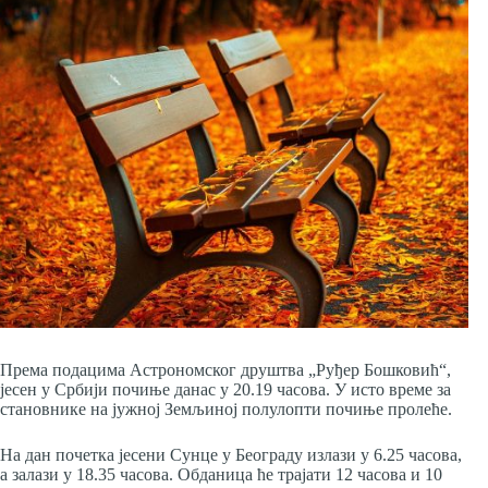
Према подацима Астрономског друштва „Руђер Бошковић“,
јесен у Србији почиње данас у 20.19 часова. У исто време за
становнике на јужној Земљиној полулопти почиње пролеће.
На дан почетка јесени Сунце у Београду излази у 6.25 часова,
а залази у 18.35 часова. Обданица ће трајати 12 часова и 10