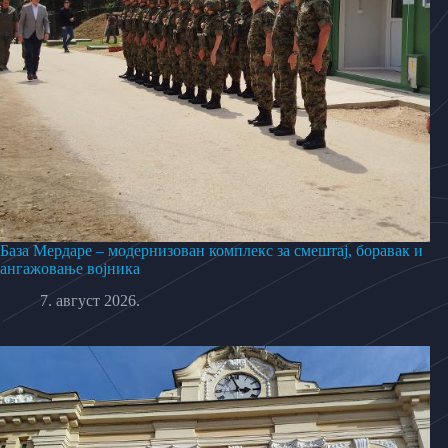
База Мердаре – модернизован комплекс за смештај, боравак и
ангажовање војника
7. август 2026.