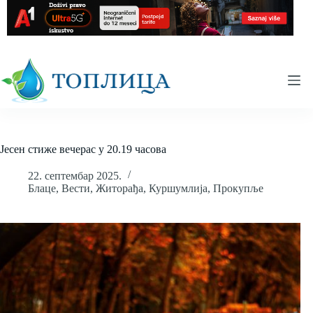
Skip
to
content
Јесен стиже вечерас у 20.19 часова
22. септембар 2025.
Блаце
,
Вести
,
Житорађа
,
Куршумлија
,
Прокупље