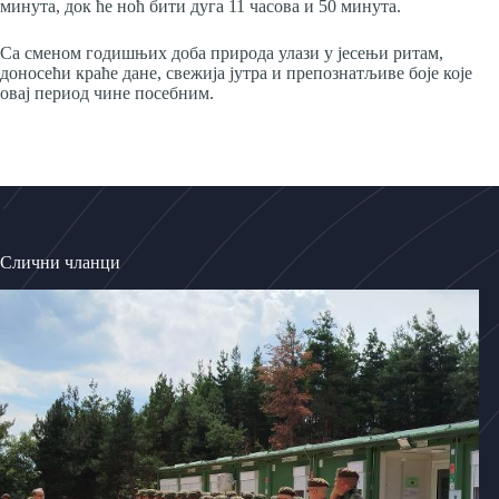
минута, док ће ноћ бити дуга 11 часова и 50 минута.
Са сменом годишњих доба природа улази у јесењи ритам,
доносећи краће дане, свежија јутра и препознатљиве боје које
овај период чине посебним.
Слични чланци