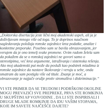
„
Doktorska disertacija jeste lični moj akademski uspeh, ali ja je
doživljavam mnogo više od toga. To je doprinos naučnom
sagledavanju položaja romske zajednice kroz podatke, analize i
konkretne preporuke. Posebno sam se bavila obrazovanjem, jer
verujem da je ono temelj svake promene. Ovim radom želela sam
da pokažem da se o romskoj zajednici ne govori samo o
stereotipima, već kroz argumente, istraživanja i sistemska rešenja.
Ako moj akademski put može da posluži kao podstrek mladima iz
romske zajednice da nastave školovanje i veruju u sebe, onda
smatram da sam postigla više od titule. Znanje je moć, a
obrazovanje je najjače oružje protiv siromaštva i diskriminacije.“
VI STE PRIMER DA SE TRUDOM I PODRŠKOM OKOLINE
MOGU PREVAZIĆI SVE PREPREKE, PRVA STE ROMKINJA
U SKUPŠTINI AP VOJVODINE , DA LI STE INSPIRISALI I
DRUGE MLADE ROMKINJE DA IDU VAŠIM STOPAMA,
KOJE IM SAVETE NAJČEŠĆE DAJETE?