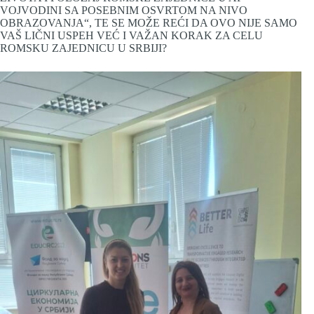
VOJVODINI SA POSEBNIM OSVRTOM NA NIVO
OBRAZOVANJA“, TE SE MOŽE REĆI DA OVO NIJE SAMO
VAŠ LIČNI USPEH VEĆ I VAŽAN KORAK ZA CELU
ROMSKU ZAJEDNICU U SRBIJI?