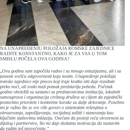
NA UNAPREĐENJU POLOŽAJA ROMSKE ZAJEDNICE
RADITE KONSTANTNO, KAKO JE ZA VAS U TOM
SMISLU POČELA OVA GODINA?
„
Ovu godinu sam započela radno i sa mnogo entuzijazma, ali i sa
jasnom svešću odgovornosti koju nosim. Unapređenje položaja
romske zajednice nije proces koji traje kratko niti daje rezultate
preko noći, ali svaki mali pomak predstavlja pobedu. Početak
godine obeležili su sastanci sa predstavnicima institucija, lokalnih
samouprava i organizacija civilnog društva sa ciljem da zajednički
postavimo prioritete i konkretne korake za dalje delovanje. Posebno
mi je važno što se sve više govori o sistemskim rešenjima o
obrazovanju, zapošljavanju, socijalnoj zaštiti i stanovanju kao
ključnim stubovima inkluziju. Osećam da postoji veća otvorenost za
dijalog i partnerstvo, što mi daje dodatnu motivaciju da nastavim
da radim još posvećenije.“