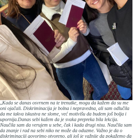
„
Kada se danas osvrnem na te trenutke, mogu da kažem da su me
oni ojačali. Diskriminacija je bolna i nepravedna, ali sam odlučila
da me takva iskustva ne slome, već motivišu da budem još bolja i
upornija.Danas sebi kažem da je svaka prepreka bila lekcija.
Naučila sam da verujem u sebe, čak i kada drugi nisu. Naučila sam
da znanje i rad na sebi niko ne može da oduzme. Važno je da o
diskriminaciji govorimo otvoreno, ali još je važnije da pokažemo da