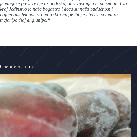
je moguće prevazići je uz podršku, obrazovanje i ličnu snagu. I za
kraj Jedinstvo je naše bogastvo i deca su naša budućnost i
napredak- Jekhipe si amaro barvalipe thaj e čhavra si amaro
thejaripe thaj anglunipe.“
Слични чланци