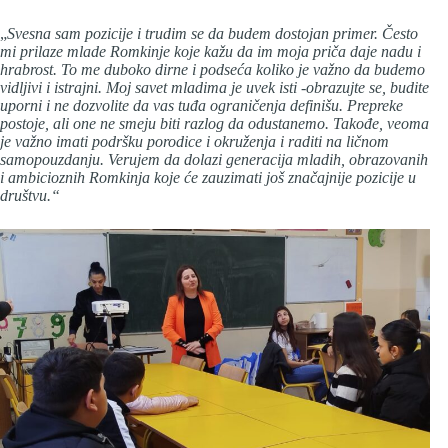
„
Svesna sam pozicije i trudim se da budem dostojan primer. Često
mi prilaze mlade Romkinje koje kažu da im moja priča daje nadu i
hrabrost. To me duboko dirne i podseća koliko je važno da budemo
vidljivi i istrajni. Moj savet mladima je uvek isti -obrazujte se, budite
uporni i ne dozvolite da vas tuđa ograničenja definišu. Prepreke
postoje, ali one ne smeju biti razlog da odustanemo. Takođe, veoma
je važno imati podršku porodice i okruženja i raditi na ličnom
samopouzdanju. Verujem da dolazi generacija mladih, obrazovanih
i ambicioznih Romkinja koje će zauzimati još značajnije pozicije u
društvu.“