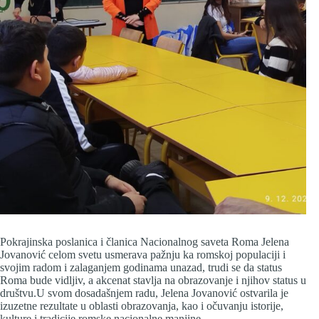
Pokrajinska poslanica i članica Nacionalnog saveta Roma Jelena
Jovanović celom svetu usmerava pažnju ka romskoj populaciji i
svojim radom i zalaganjem godinama unazad, trudi se da status
Roma bude vidljiv, a akcenat stavlja na obrazovanje i njihov status u
društvu.U svom dosadašnjem radu, Jelena Jovanović ostvarila je
izuzetne rezultate u oblasti obrazovanja, kao i očuvanju istorije,
kulture i tradicije romske nacionalne manjine.