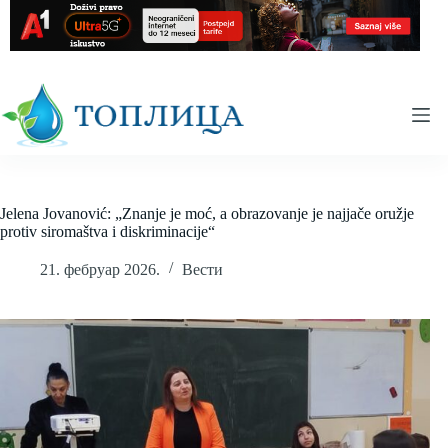
Skip
to
content
Jelena Jovanović: „Znanje je moć, a obrazovanje je najjače oružje
protiv siromaštva i diskriminacije“
21. фебруар 2026.
Вести