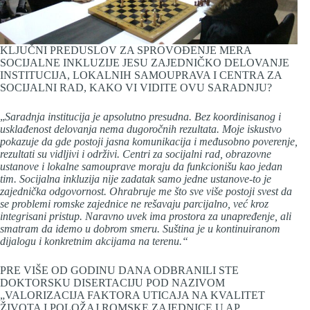
KLJUČNI PREDUSLOV ZA SPROVOĐENJE MERA
SOCIJALNE INKLUZIJE JESU ZAJEDNIČKO DELOVANJE
INSTITUCIJA, LOKALNIH SAMOUPRAVA I CENTRA ZA
SOCIJALNI RAD, KAKO VI VIDITE OVU SARADNJU?
„
Saradnja institucija je apsolutno presudna. Bez koordinisanog i
usklađenost delovanja nema dugoročnih rezultata. Moje iskustvo
pokazuje da gde postoji jasna komunikacija i međusobno poverenje,
rezultati su vidljivi i održivi. Centri za socijalni rad, obrazovne
ustanove i lokalne samouprave moraju da funkcionišu kao jedan
tim. Socijalna inkluzija nije zadatak samo jedne ustanove-to je
zajednička odgovornost. Ohrabruje me što sve više postoji svest da
se problemi romske zajednice ne rešavaju parcijalno, već kroz
integrisani pristup. Naravno uvek ima prostora za unapređenje, ali
smatram da idemo u dobrom smeru. Suština je u kontinuiranom
dijalogu i konkretnim akcijama na terenu.“
PRE VIŠE OD GODINU DANA ODBRANILI STE
DOKTORSKU DISERTACIJU POD NAZIVOM
„VALORIZACIJA FAKTORA UTICAJA NA KVALITET
ŽIVOTA I POLOŽAJ ROMSKE ZAJEDNICE U AP