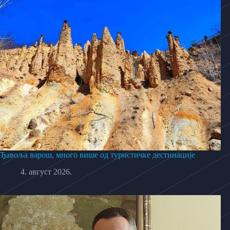
Ђавоља варош, много више од туристичке дестинације
4. август 2026.