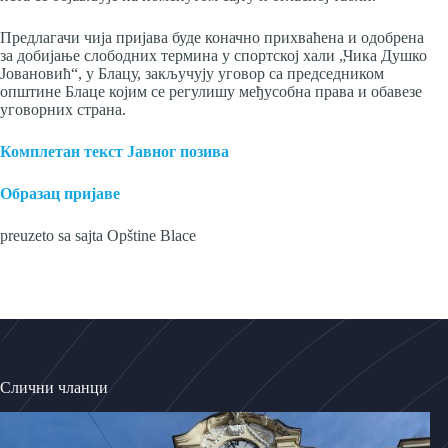
Предлагачи чија пријава буде коначно прихваћена и одобрена
за добијање слободних термина у спортској хали „Чика Душко
Јовановић“, у Блацу, закључују уговор са председником
општине Блаце којим се регулишу међусобна права и обавезе
уговорних страна.
Комплетан текст Јавног позива
Образац пријаве
preuzeto sa sajta Opštine Blace
Слични чланци