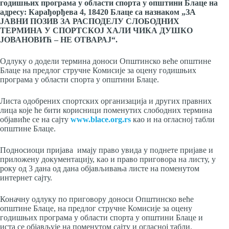
годишњих програма у области спорта у општини Блаце на
адресу: Карађорђева 4, 18420 Блаце са назнаком „ЗА
ЈАВНИ ПОЗИВ ЗА РАСПОДЕЛУ СЛОБОДНИХ
ТЕРМИНА У СПОРТСКОЈ ХАЛИ ЧИКА ДУШКО
ЈОВАНОВИЋ – НЕ ОТВАРАЈ“.
Одлуку о додели термина доноси Општинско веће општине
Блаце на предлог стручне Комисије за оцену годишњих
програма у области спорта у општини Блаце.
Листа одобрених спортских организација и других правних
лица које ће бити корисници поменутих слободних термина
објавиће се на сајту
www.blace.org.rs
као и на огласној табли
општине Блаце.
Подносиоци пријава имају право увида у поднете пријаве и
приложену документацију, као и право приговора на листу, у
року од 3 дана од дана објављивања листе на поменутом
интернет сајту.
Коначну одлуку по приговору доноси Општинско веће
општине Блаце, на предлог стручне Комисије за оцену
годишњих програма у области спорта у општини Блаце и
иста се објављује на поменутом сајту и огласној табли.