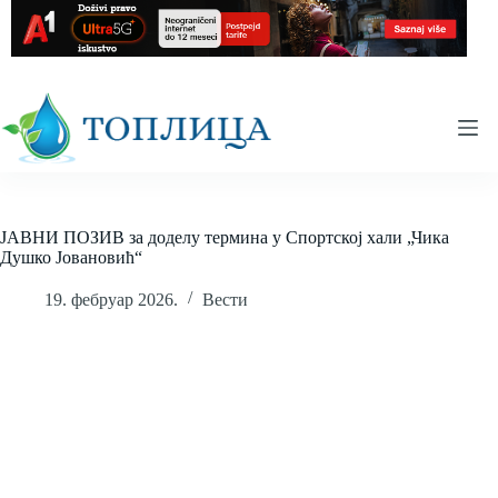
Skip
to
content
ЈАВНИ ПОЗИВ за доделу термина у Спортској хали „Чика
Душко Јовановић“
19. фебруар 2026.
Вести