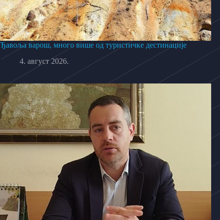
Ђавоља варош, много више од туристичке дестинације
4. август 2026.