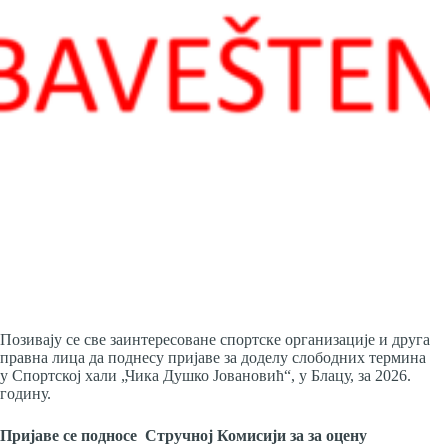
Позивају се све заинтересоване спортске организације и друга
правна лица да поднесу пријаве за доделу слободних термина
у Спортској хали „Чика Душко Јовановић“, у Блацу, за 2026.
годину.
Пријаве се подносе Стручној Комисији за за оцену