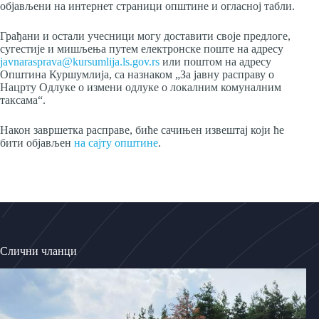
објављени на интернет страници општине и огласној табли.
Грађани и остали учесници могу доставити своје предлоге,
сугестије и мишљења путем електронске поште на адресу
javnarasprava@kursumlija.ls.gov.rs
или поштом на адресу
Општина Куршумлија, са назнаком „За јавну расправу о
Нацрту Одлуке о измени одлуке о локалним комуналним
таксама“.
Након завршетка расправе, биће сачињен извештај који ће
бити објављен
на сајту општине
.
Слични чланци