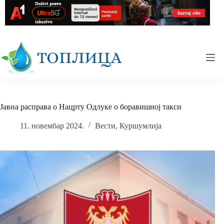
Skip
to
content
Јавна расправа о Нацрту Одлуке о боравишној такси
11. новембар 2024.
Вести
,
Куршумлија