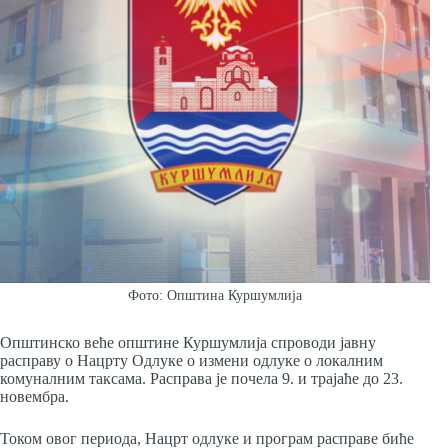
Фото: Општина Куршумлија
Општинско веће општине Куршумлија спроводи јавну
расправу о Нацрту Одлуке о измени одлуке о локалним
комуналним таксама. Расправа је почела 9. и трајаће до 23.
новембра.
Током овог периода, Нацрт одлуке и програм расправе биће