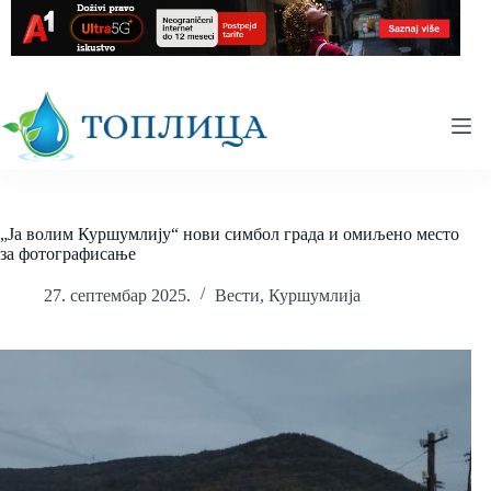
Skip
to
content
„Ја волим Куршумлију“ нови симбол града и омиљено место
за фотографисање
27. септембар 2025.
Вести
,
Куршумлија