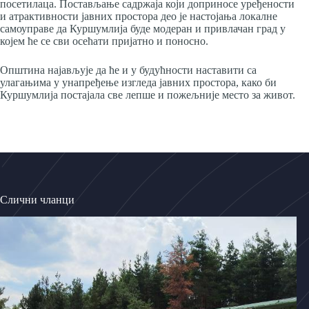
посетилаца. Постављање садржаја који доприносе уређености
и атрактивности јавних простора део је настојања локалне
самоуправе да Куршумлија буде модеран и привлачан град у
којем ће се сви осећати пријатно и поносно.
Општина најављује да ће и у будућности наставити са
улагањима у унапређење изгледа јавних простора, како би
Куршумлија постајала све лепше и пожељније место за живот.
Слични чланци