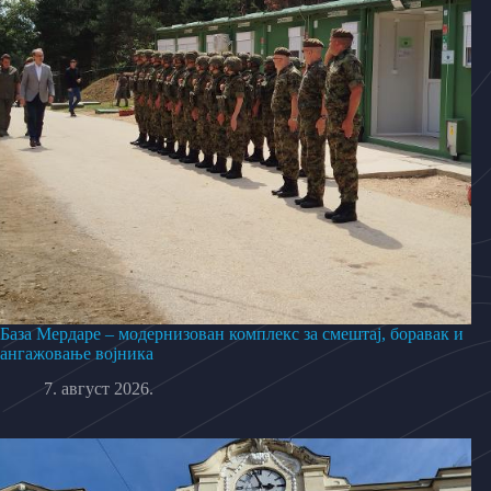
База Мердаре – модернизован комплекс за смештај, боравак и
ангажовање војника
7. август 2026.