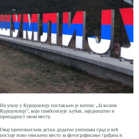
На улазу у Куршумлију постављен је натпис „Ја волим
Куршумлију“, који симболизује љубав, заједништво и
припадност овом месту.
Овај препознатљив детаљ додатно улепшава град и већ
постаје ново омиљено место за фотографисање грађана и