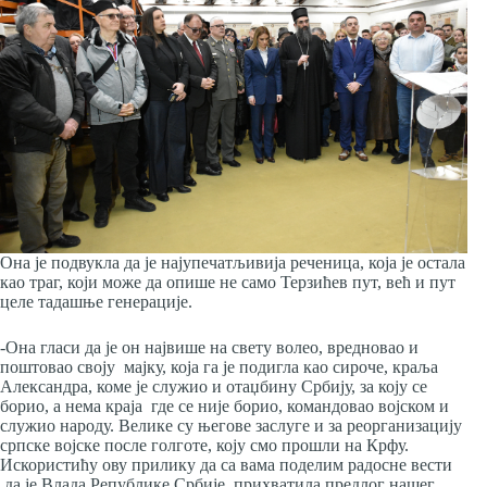
Она је подвукла да је најупечатљивија реченица, која је остала
као траг, који може да опише не само Терзићев пут, већ и пут
целе тадашње генерације.
-Она гласи да је он највише на свету волео, вредновао и
поштовао своју мајку, која га је подигла као сироче, краља
Александра, коме је служио и отаџбину Србију, за коју се
борио, а нема краја где се није борио, командовао војском и
служио народу. Велике су његове заслуге и за реорганизацију
српске војске после голготе, коју смо прошли на Крфу.
Искористићу ову прилику да са вама поделим радосне вести
да је Влада Републике Србије, прихватила предлог нашег