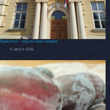
Прокупље – град по мери грађана
6. август 2026.