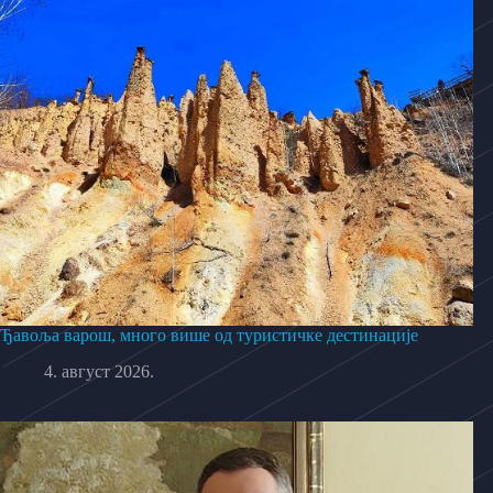
Ђавоља варош, много више од туристичке дестинације
4. август 2026.