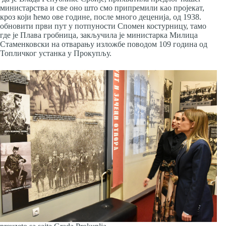
министарства и све оно што смо припремили као пројекат,
кроз који ћемо ове године, после много деценија, од 1938.
обновити први пут у потпуности Спомен костурницу, тамо
где је Плава гробница, закључила је министарка Милица
Стаменковски на отварању изложбе поводом 109 година од
Топличког устанка у Прокупљу.