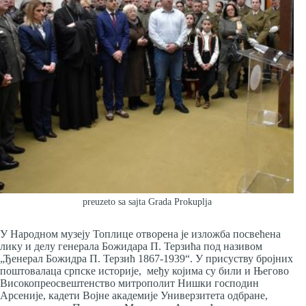
preuzeto sa sajta Grada Prokuplja
У Народном музеју Топлице отворена је изложба посвећена
лику и делу генерала Божидара П. Терзића под називом
„Ђенерал Божидра П. Терзић 1867-1939“. У присуству бројних
поштовалаца српске историје, међу којима су били и Његово
Високопреосвештенство митрополит Нишки господин
Арсеније, кадети Војне академије Универзитета одбране,