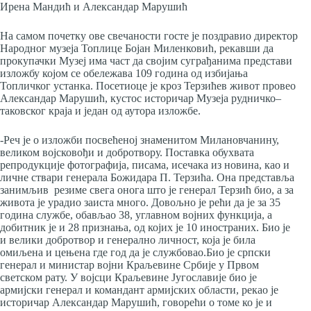
Ирена Мандић и Александар Марушић
На самом почетку ове свечаности госте је поздравио директор
Народног музеја Топлице Бојан Миленковић, рекавши да
прокупачки Музеј има част да својим суграђанима представи
изложбу којом се обележава 109 година од избијања
Топличког устанка. Посетиоце је кроз Терзићев живот провео
Александар Марушић, кустос историчар Музеја рудничко–
таковског краја и један од аутора изложбе.
-Реч је о изложби посвећеној знаменитом Милановчанину,
великом војсковођи и добротвору. Поставка обухвата
репродукције фотографија, писама, исечака из новина, као и
личне ствари генерала Божидара П. Терзића. Она представља
занимљив резиме свега онога што је генерал Терзић био, а за
живота је урадио заиста много. Довољно је рећи да је за 35
година службе, обављао 38, углавном војних функција, а
добитник је и 28 признања, од којих је 10 иностраних. Био је
и велики добротвор и генерално личност, која је била
омиљена и цењена где год да је службовао.Био је српски
генерал и министар војни Краљевине Србије у Првом
светском рату. У војсци Краљевине Југославије био је
армијски генерал и командант армијских области, рекао је
историчар Александар Марушић, говорећи о томе ко је и