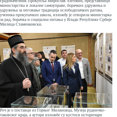
градоначелник Прокупља Мирослав Антовић, представници
министарства и локалне самоуправе, борачких удружења и
удружења за неговање традиција ослободилачких ратова,
ученика прокупачких школа, изложбу је отворила министарка
за рад, борачка и социјална питања у Влади Републике Србије
Милица Стаменковски.
Реч је о поставци из Горњег Милановца, Музеја рудничко–
таковског краја, а аутори изложбе су кустоси историчари