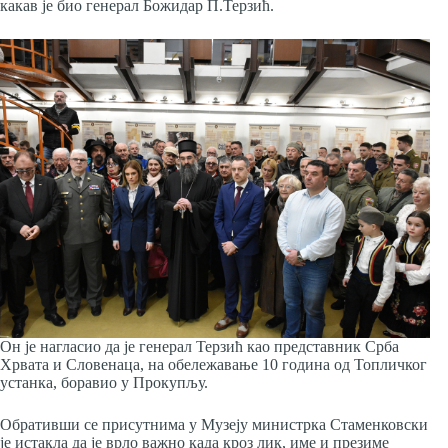
какав је био генерал Божидар П.Терзић.
Он је нагласио да је генерал Терзић као представник Срба
Хрвата и Словенаца, на обележавање 10 година од Топличког
устанка, боравио у Прокупљу.
Обративши се присутнима у Музеју министрка Стаменковски
је истакла да је врло важно када кроз лик, име и презиме