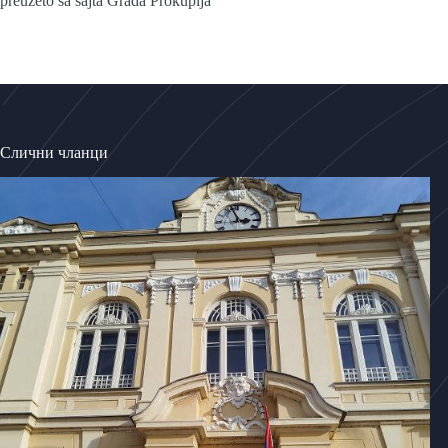
preuzeto sa sajta Grada Prokuplja
Слични чланци