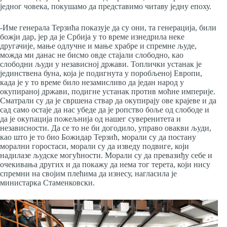
једног човека, покушамо да представимо читаву једну епоху.
-Име генерала Терзића показује да су они, та генерација, били
божји дар, јер да је Србија у то време изнедрила неке
другачије, мање одлучне и мање храбре и спремне људе,
можда ми данас не бисмо овде стајали слободно, као
слободни људи у независној држави. Топлички устанак је
јединствена буна, која је подигнута у поробљеној Европи,
када је у то време било незамисливо да један народ у
окупираној држави, подигне устанак против моћне империје.
Сматрали су да је свршена ствар да окупирају ове крајеве и да
сад само остаје да нас убеде да је ропство боље од слободе и
да је окупација пожељнија од нашег суверенитета и
независности. Да се то не би догодило, управо овакви људи,
као што је то био Божидар Терзић, морали су да постану
морални горостаси, морали су да изведу подвиге, који
надилазе људске могућности. Морали су да превазиђу себе и
очекивања других и да покажу да нема тог терета, који нису
спремни на својим плећима да изнесу, нагласила је
министарка Стаменковски.