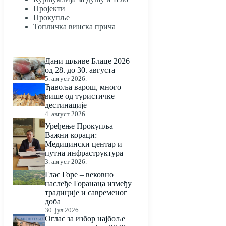
Пројекти
Прокупље
Топличка винска прича
Дани шљиве Блаце 2026 –
од 28. до 30. августа
5. август 2026.
Ђавоља варош, много
више од туристичке
дестинације
4. август 2026.
Уређење Прокупља –
Важни кораци:
Медицински центар и
путна инфраструктура
3. август 2026.
Глас Горе – вековно
наслеђе Горанаца између
традиције и савременог
доба
30. јул 2026.
Оглас за избор најбоље