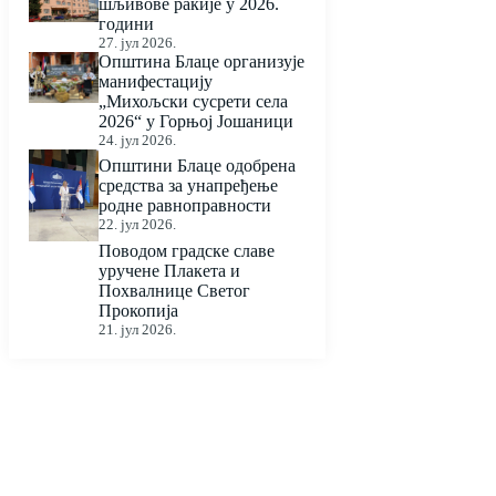
шљивове ракије у 2026.
години
27. јул 2026.
Општина Блаце организује
манифестацију
„Михољски сусрети села
2026“ у Горњој Јошаници
24. јул 2026.
Општини Блаце одобрена
средства за унапређење
родне равноправности
22. јул 2026.
Поводом градске славе
уручене Плакета и
Похвалнице Светог
Прокопија
21. јул 2026.