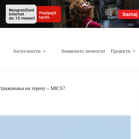
Актуелности
Знамените личности
Пројекти
страживања на терену – MICS7