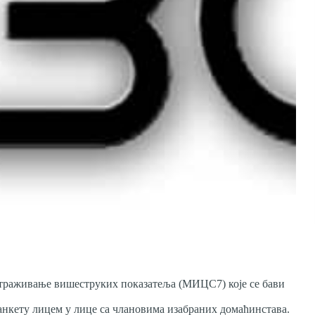
Истраживање вишеструких показатеља (МИЦС7) које се бави
анкету лицем у лице са члановима изабраних домаћинстава.