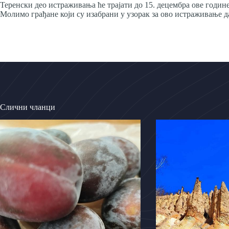
Теренски део истраживања ће трајати до 15. децембра ове године
Молимо грађане који су изабрани у узорак за ово истраживање д
Слични чланци