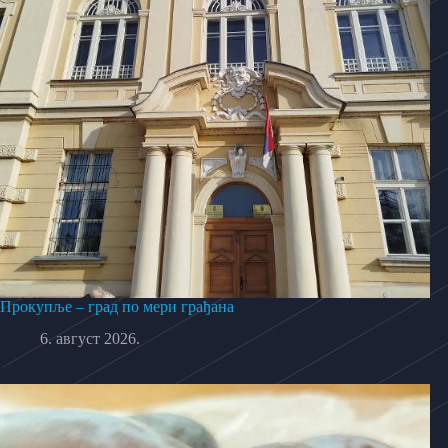
Прокупље – град по мери грађана
6. август 2026.