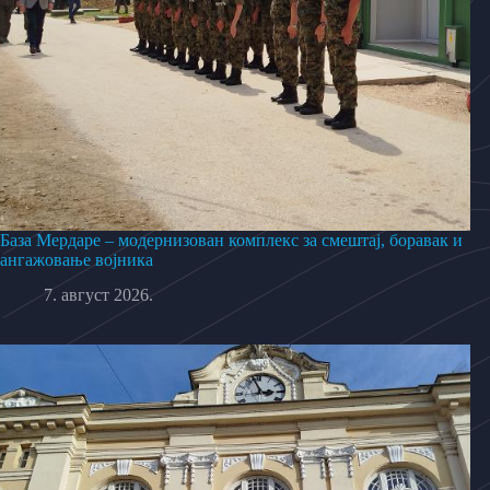
База Мердаре – модернизован комплекс за смештај, боравак и
ангажовање војника
7. август 2026.