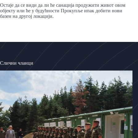
Остаје да се види да ли ће санација продужити живот овом
објекту или ће у будућности Прокупље ипак добити нови
базен на другој локацији.
Слични чланци