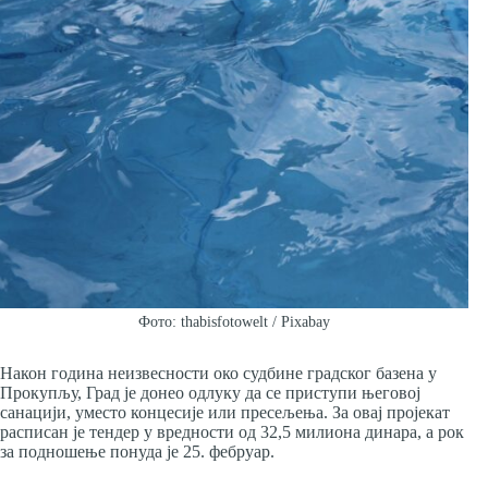
Фото: thabisfotowelt / Pixabay
Након година неизвесности око судбине градског базена у
Прокупљу, Град је донео одлуку да се приступи његовој
санацији, уместо концесије или пресељења. За овај пројекат
расписан је тендер у вредности од 32,5 милиона динара, а рок
за подношење понуда је 25. фебруар.