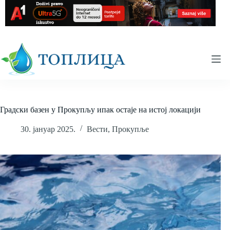
Skip
to
content
Градски базен у Прокупљу ипак остаје на истој локацији
30. јануар 2025.
Вести
,
Прокупље