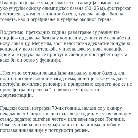
Планирано је да се уради комплетна санација комплекса,
укључујући обнову олимпијског базена (50×25 м), филтерског
постројења, компензационог базена, тушева, дечјег базена,
тоалета, као и ограђивање и уређење околног терена.
Подсетимо, претходних година разматране су различите
опције – од давања базена у концесију до потпуне селидбе на
нову локацију. Међутим, због недостатка адекватне понуде за
концесију, као и потешкоћа у проналажењу нове локације,
донета је одлука да се приступи санацији постојећег објекта
како би он остао у функцији.
„Тренутно се тражи локација за изградњу новог базена, али
пошто погодне локације засад нема, донет је закључак да се
постојећи комплекс реновира и привремено користи док се не
пронађе трајно решење“, наводи се у пројектној
документацији.
Градски базен, изграђен 70-их година, налази се у оквиру
некадашњег Спортског центра, али је годинама у све лошијем
стању, додатно оштећен честим изливањима реке Топлице.
Иако су прављени покушаји заштите насипима, проблем
поплава никада није у потпуности решен.