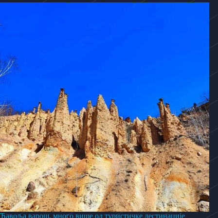
Ђавоља варош, много више од туристичке дестинације