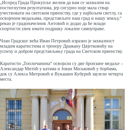
„Испред Града Прокупље желим да вам се захвалим на
постигнутим резултатима, јер сигурно није мала ствар
учествовати на светском првенству, где у најбољем светлу, са
освојеним медаљама, представљате наш град и нашу земљу,“
рекао је градоначелник Антовић и додао да ће млади
спортисти увек имати подршку локалне самоуправе.
Члан Градског већа Иван Петровић изразио је захвалност
младим каратистима и тренеру Дражану Цвјетковићу на
успеху и добром представљању града на Светском првенству.
Каратисти „Топличанина“ освојили су две бронзане медаље –
Александар Митић у катама и Јован Миљковић у борбама,
док су Алекса Митровић и Вукашин Кубурић заузели четврта
места.