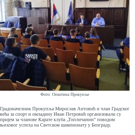
Фото: Општина Прокупље
Градоначелник Прокупља Мирослав Антовић и члан Градског
већа за спорт и омладину Иван Петровић организовали су
пријем за чланове Карате клуба „Топличанин“ поводом
њиховог успеха на Светском шампионату у Београду.