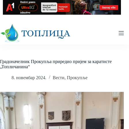
Skip
to
content
Градоначелник Прокупља приредио пријем за каратисте
„Топличанина“
8. новембар 2024.
Вести
,
Прокупље