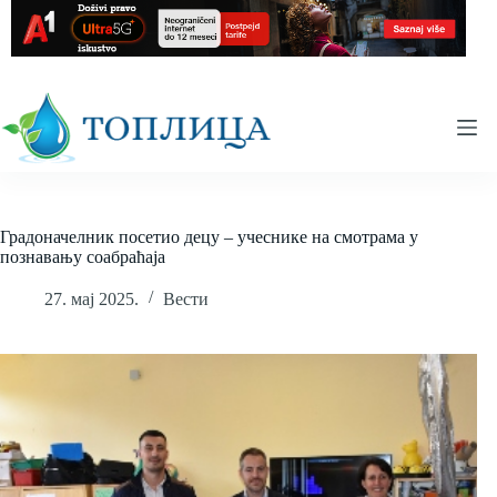
Skip
to
content
Градоначелник посетио децу – учеснике на смотрама у
познавању соабраћаја
27. мај 2025.
Вести