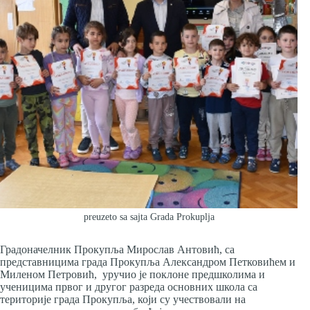
preuzeto sa sajta Grada Prokuplja
Градоначелник Прокупља Мирослав Антовић, са
представницима града Прокупља Александром Петковићем и
Миленом Петровић, уручио је поклоне предшколима и
ученицима првог и другог разреда основних школа са
територије града Прокупља, који су учествовали на