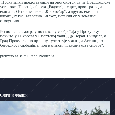
-Прокупачки представници на овој смотри су из Предшколске
установе „Невен“, објекта „Радост“, испред првог разреда
екипа из Основне школе „9. октобар“, а другог, екипа из
школе „Ратко Павловић Ћићко“, истакли су у локалној
самоуправи.
Регионална смотра у познавању саобраћаја у Прокупљу
почиње у 11 часова у Спортској хали „Др. Зоран Ђинђић“, а
Град Прокупље по први пут учествује у акцији Агенције за
безбедност саобраћаја, под називом „Пажљивкова смотра“.
preuzeto sa sajta Grada Prokuplja
Слични чланци