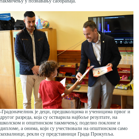
такмичењу у познавању саобраћаја.
-Градоначелник је деци, предшколцима и ученицима првог и
другог разреда, која су остварила најбоље резултате, на
школском и општинском такмичењу, поделио поклоне и
дипломе, а онима, који су учествовали на општинском само
захвалнице, рекли су представници Града Прокупља.