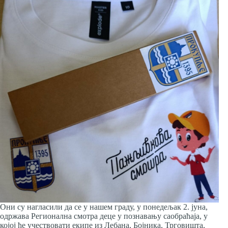
Они су нагласили да се у нашем граду, у понедељак 2. јуна,
одржава Регионална смотра деце у познавању саобраћаја, у
којој ће учествовати екипе из Лебана, Бојника, Трговишта,