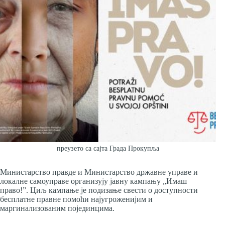
преузето са сајта Града Прокупља
Министарство правде и Министарство државне управе и
локалне самоуправе организују јавну кампању „Имаш
право!”. Циљ кампање је подизање свести о доступности
бесплатне правне помоћи најугроженијим и
маргинализованим појединцима.