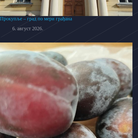
Прокупље – град по мери грађана
6. август 2026.