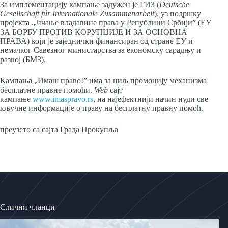
За имплементацију кампање задужен је ГИЗ (
Deutsche
Gesellschaft für Internationale Zusammenarbeit
), уз подршку
пројекта „Јачање владавине права у Републици Србији” (ЕУ
ЗА БОРБУ ПРОТИВ КОРУПЦИЈЕ И ЗА ОСНОВНА
ПРАВА) који је заједнички финансиран од стране ЕУ и
немачког Савезног министарства за економску сарадњу и
развој (БМЗ).
Кампања „Имаш право!” има за циљ промоцију механизма
бесплатне правне помоћи.
Web
сајт
кампање
www.imaspravo.rs
, на најефектнији начин нуди све
кључне информације о праву на бесплатну правну помоћ.
преузето са сајта Града Прокупља
Слични чланци