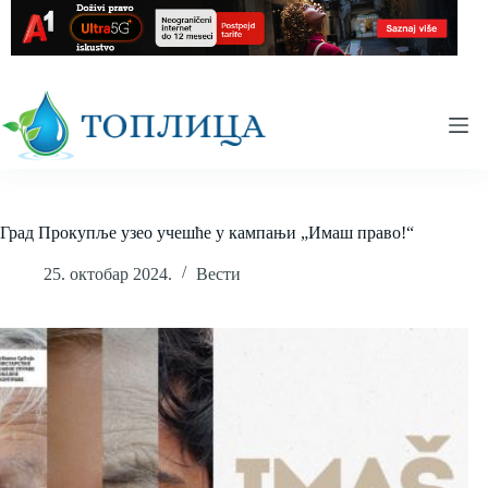
Skip
to
content
Град Прокупље узео учешће у кампањи „Имаш право!“
25. октобар 2024.
Вести