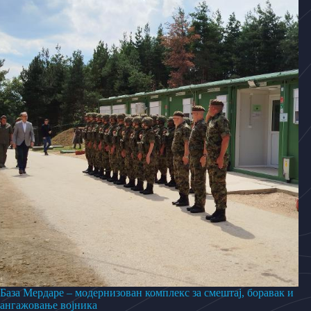
База Мердаре – модернизован комплекс за смештај, боравак и
ангажовање војника