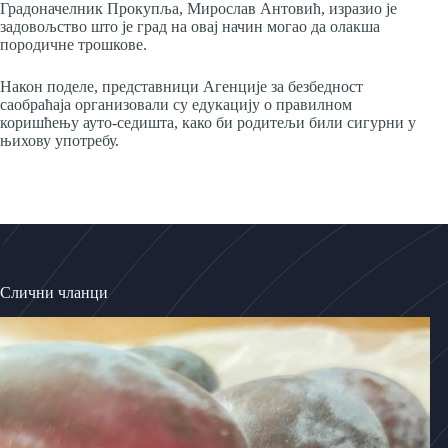
Градоначелник Прокупља, Мирослав Антовић, изразио је
задовољство што је град на овај начин могао да олакша
породичне трошкове.
Након поделе, представници Агенције за безбедност
саобраћаја организовали су едукацију о правилном
коришћењу ауто-седишта, како би родитељи били сигурни у
њихову употребу.
Слични чланци