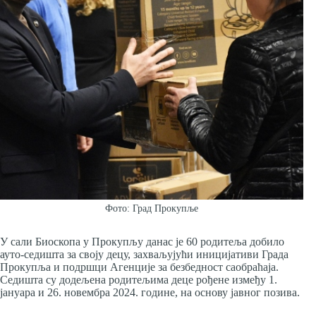
Фото: Град Прокупље
У сали Биоскопа у Прокупљу данас је 60 родитеља добило
ауто-седишта за своју децу, захваљујући иницијативи Града
Прокупља и подршци Агенције за безбедност саобраћаја.
Седишта су додељена родитељима деце рођене између 1.
јануара и 26. новембра 2024. године, на основу јавног позива.