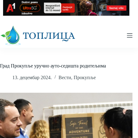
Skip
to
content
Град Прокупље уручио ауто-седишта родитељима
13. децембар 2024.
Вести
,
Прокупље