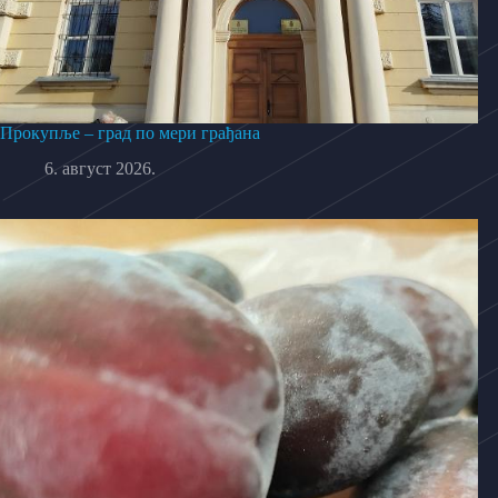
Прокупље – град по мери грађана
6. август 2026.