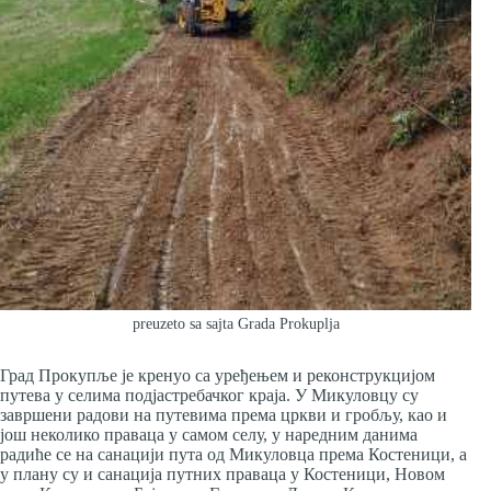
preuzeto sa sajta Grada Prokuplja
Град Прокупље је кренуо са уређењем и реконструкцијом
путева у селима подјастребачког краја. У Микуловцу су
завршени радови на путевима према цркви и гробљу, као и
још неколико праваца у самом селу, у наредним данима
радиће се на санацији пута од Микуловца према Костеници, а
у плану су и санација путних праваца у Костеници, Новом