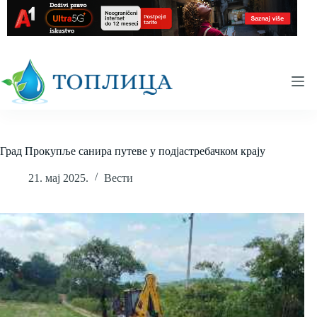
Skip
to
content
Град Прокупље санира путеве у подјастребачком крају
21. мај 2025.
Вести