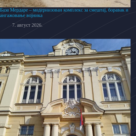
База Мердаре – модернизован комплекс за смештај, боравак и
ангажовање војника
7. август 2026.