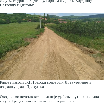
селу, Клисурици, Бајчинцу, Горњем и Доњем Кординцу,
Петровцу и Џигољу.
Радове изводи ЈКП Градски водовод и ЈП за уређење и
изградњу града Прокупља.
Ово је само почетак велике акције уређења путних праваца
коју ће Град спровести на читавој територији.