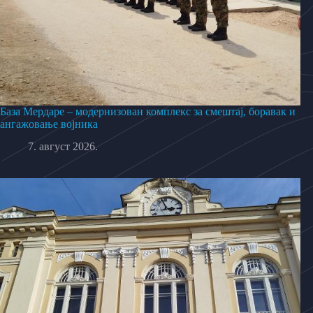
База Мердаре – модернизован комплекс за смештај, боравак и
ангажовање војника
7. август 2026.