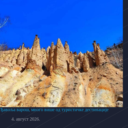
Ђавоља варош, много више од туристичке дестинације
4. август 2026.