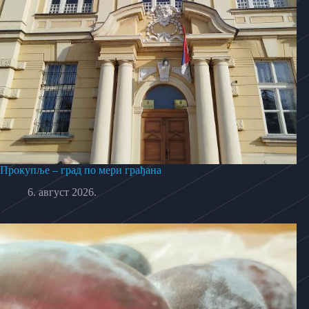
Прокупље – град по мери грађана
6. август 2026.