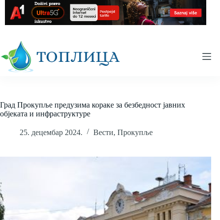
Skip
to
content
Град Прокупље предузима кораке за безбедност јавних
објеката и инфраструктуре
25. децембар 2024.
Вести
,
Прокупље