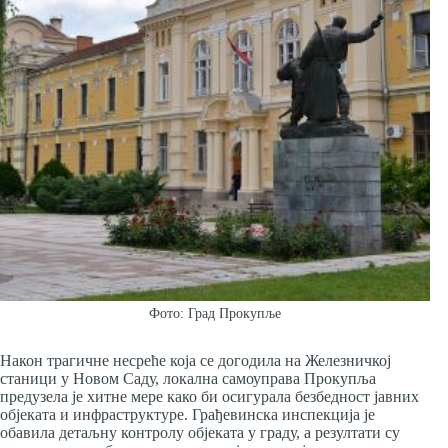
Фото: Град Прокупље
Након трагичне несреће која се догодила на Железничкој
станици у Новом Саду, локална самоуправа Прокупља
предузела је хитне мере како би осигурала безбедност јавних
објеката и инфраструктуре. Грађевинска инспекција је
обавила детаљну контролу објеката у граду, а резултати су