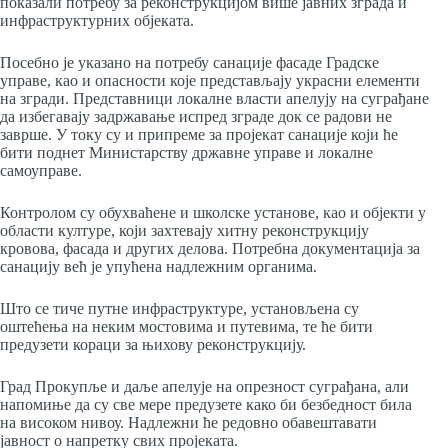
показали потребу за реконструкцијом више јавних зграда и
инфраструктурних објеката.
Посебно је указано на потребу санације фасаде Градске
управе, као и опасности које представљају украсни елементи
на згради. Представници локалне власти апелују на суграђане
да избегавају задржавање испред зграде док се радови не
заврше. У току су и припреме за пројекат санације који ће
бити поднет Министарству државне управе и локалне
самоуправе.
Контролом су обухваћене и школске установе, као и објекти у
области културе, који захтевају хитну реконструкцију
кровова, фасада и других делова. Потребна документација за
санацију већ је упућена надлежним органима.
Што се тиче путне инфраструктуре, установљенa су
оштећења на неким мостовима и путевима, те ће бити
предузети кораци за њихову реконструкцију.
Град Прокупље и даље апелује на опрезност суграђана, али
напомиње да су све мере предузете како би безбедност била
на високом нивоу. Надлежни ће редовно обавештавати
јавност о напретку свих пројеката.