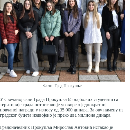
Фото: Град Прокупље
У Свечаној сали Града Прокупља 65 најбољих студената са
територије града потписало је уговоре о једнократној
новчаној награди у износу од 35.000 динара. За ову намену из
градског буџета издвојено је преко два милиона динара.
Градоначелник Прокупља Мирослав Антовић истакао је