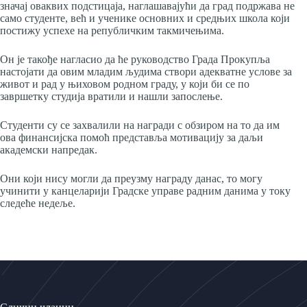
значај оваквих подстицаја, наглашавајући да град подржава не
само студенте, већ и ученике основних и средњих школа који
постижу успехе на републичким такмичењима.
Он је такође нагласио да ће руководство Града Прокупља
настојати да овим младим људима створи адекватне услове за
живот и рад у њиховом родном граду, у који би се по
завршетку студија вратили и нашли запослење.
Студенти су се захвалили на награди с обзиром на то да им
ова финансијска помоћ представља мотивацију за даљи
академски напредак.
Они који нису могли да преузму награду данас, то могу
учинити у канцеларији Градске управе радним данима у току
следеће недеље.