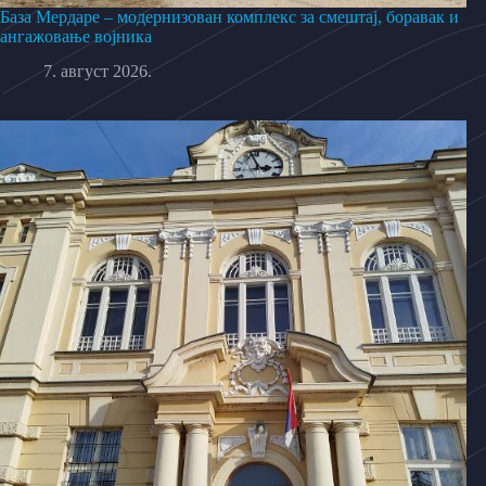
База Мердаре – модернизован комплекс за смештај, боравак и
ангажовање војника
7. август 2026.