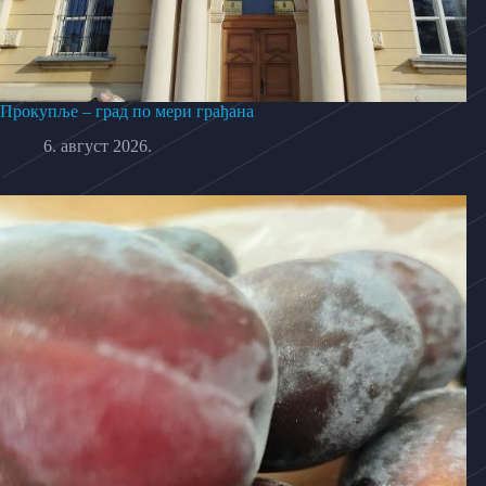
Прокупље – град по мери грађана
6. август 2026.