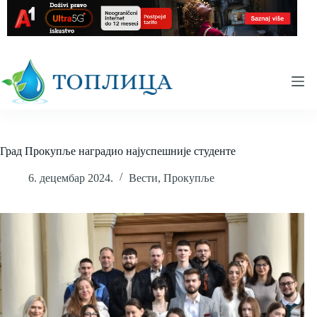
Skip
to
content
Град Прокупље наградио најуспешније студенте
6. децембар 2024.
Вести
,
Прокупље