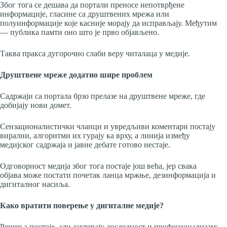
Због тога се дешава да портали преносе непотврђене
информације, гласине са друштвених мрежа или
полуинформације које касније морају да исправљају. Међутим
— публика памти оно што је прво објављено.
Таква пракса дугорочно слаби веру читалаца у медије.
Друштвене мреже додатно шире проблем
Садржаји са портала брзо прелазе на друштвене мреже, где
добијају нови домет.
Сензационалистички чланци и увредљиви коментари постају
вирални, алгоритми их гурају ка врху, а линија између
медијског садржаја и јавне дебате готово нестаје.
Одговорност медија због тога постаје још већа, јер свака
објава може постати почетак ланца мржње, дезинформација и
дигиталног насиља.
Како вратити поверење у дигиталне медије?
Решења постоје, али захтевају доследност и професионализам: