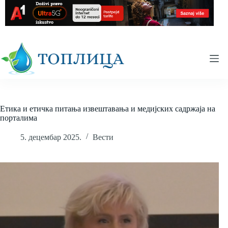
Skip
to
content
Етика и етичка питања извештавања и медијских садржаја на
порталимa
5. децембар 2025.
Вести