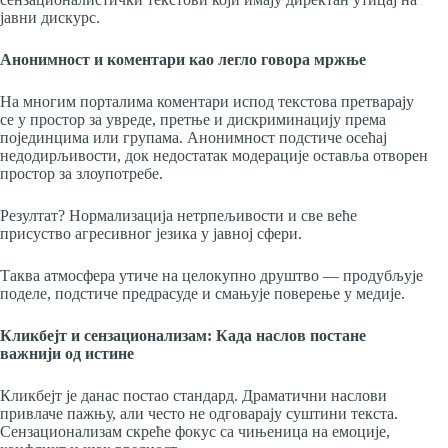
јавни дискурс.
Анонимност и коментари као легло говора мржње
На многим порталима коментари испод текстова претварају
се у простор за увреде, претње и дискриминацију према
појединцима или групама. Анонимност подстиче осећај
недодирљивости, док недостатак модерације оставља отворен
простор за злоупотребе.
Резултат? Нормализација нетрпељивости и све веће
присуство агресивног језика у јавној сфери.
Таква атмосфера утиче на целокупно друштво — продубљује
поделе, подстиче предрасуде и смањује поверење у медије.
Кликбејт и сензационализам: Када наслов постане
важнији од истине
Кликбејт је данас постао стандард. Драматични наслови
привлаче пажњу, али често не одговарају суштини текста.
Сензационализам скреће фокус са чињеница на емоције,