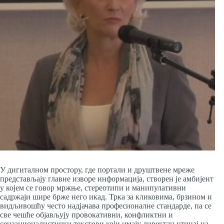
У дигиталном простору, где портали и друштвене мреже
представљају главне изворе информација, створен је амбијент
у којем се говор мржње, стереотипи и манипулативни
садржаји шире брже него икад. Трка за кликовима, брзином и
видљивошћу често надјачава професионалне стандарде, па се
све чешће објављују провокативни, конфликтни и
сензационалистички текстови који имају директан утицај на