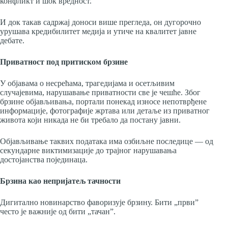
конфликт и шок вредност.
И док такав садржај доноси више прегледа, он дугорочно
урушава кредибилитет медија и утиче на квалитет јавне
дебате.
Приватност под притиском брзине
У објавама о несрећама, трагедијама и осетљивим
случајевима, нарушавање приватности све је чешће. Због
брзине објављивања, портали понекад износе непотврђене
информације, фотографије жртава или детаље из приватног
живота који никада не би требало да постану јавни.
Објављивање таквих података има озбиљне последице — од
секундарне виктимизације до трајног нарушавања
достојанства појединаца.
Брзина као непријатељ тачности
Дигитално новинарство фаворизује брзину. Бити „први”
често је важније од бити „тачан”.