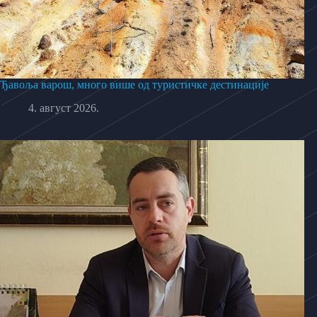
Ђавоља варош, много више од туристичке дестинације
4. август 2026.