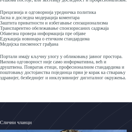
Прецизнија и одговорнија уредничка политика
Јасна и доследна модерација коментара
Заштита приватности и избегавање сензационализма
Транспарентно обележавање спонзорисаних садржаја
Обавезна провера информација пре објаве
Едукација новинара о етичким стандардима
Медијска писменост грађана
Портали имају кључну улогу у обликовању јавног простора.
Њихова одговорност није само информативна, већ и
друштвена. Повратак етици, професионалним стандардима и
поштовању достојанства појединца први је корак ка стварању
здравијег, безбеднијег и инклузивнијег дигиталног окружења.
Слични чланци